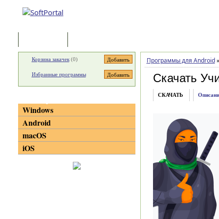
Программы
Статьи
Корзина закачек
(
0
)
Программы для Android
Избранные программы
Скачать Уч
СКАЧАТЬ
Описани
Категории
Windows
Android
macOS
iOS