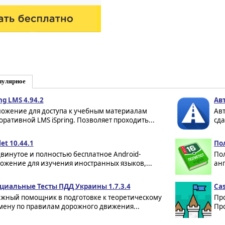
пулярное
ng LMS 4.94.2
Ав
ожение для доступа к учебным материалам
Авт
оративной LMS iSpring. Позволяет проходить...
сда
et 10.44.1
Пол
винутое и полностью бесплатное Android-
Пол
ожение для изучения иностранных языков,...
анг
иальные Тесты ПДД Украины 1.7.3.4
Cas
жный помощник в подготовке к теоретическому
Про
мену по правилам дорожного движения...
Про