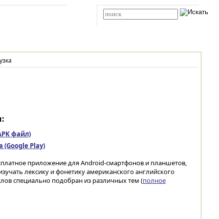
Карта сайта
RSS
Расширенный поиск
узка
:
(APK файл)
(Google Play)
сплатное приложение для Android-смартфонов и планшетов,
изучать лексику и фонетику американского английского
слов специально подобран из различных тем (
полное