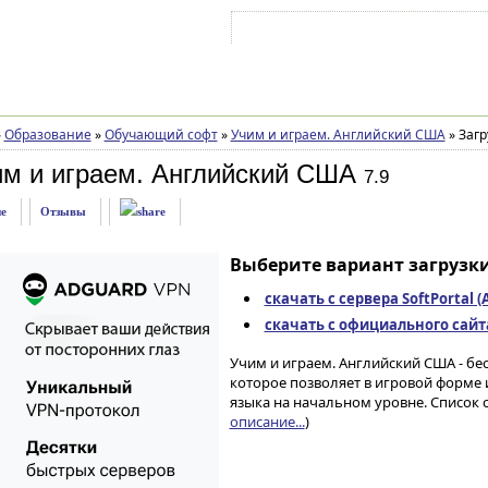
Войти на аккаунт
Зарегистрироваться
»
Образование
»
Обучающий софт
»
Учим и играем. Английский США
»
Загр
им и играем. Английский США
7.9
е
Отзывы
Выберите вариант загрузки
скачать с сервера SoftPortal 
скачать с официального сайта 
Учим и играем. Английский США - бе
которое позволяет в игровой форме 
языка на начальном уровне. Список 
описание...
)