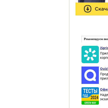
Рекомендуем по
iSpri
Прил
корп
Quizl
Прод
прил
Офиц
Наде
экза