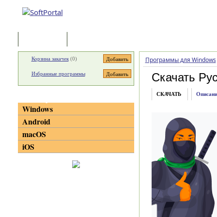
Программы
Статьи
Корзина закачек
(
0
)
Программы для Windows
Избранные программы
Скачать Ру
СКАЧАТЬ
Описани
Категории
Windows
Android
macOS
iOS