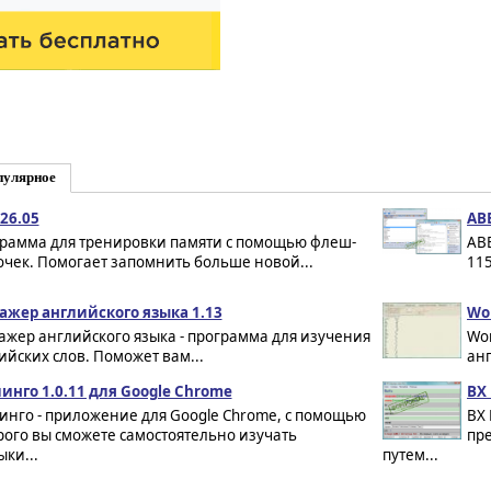
пулярное
 26.05
ABB
рамма для тренировки памяти с помощью флеш-
ABB
очек. Помогает запомнить больше новой...
115
ажер английского языка 1.13
Wor
ажер английского языка - программа для изучения
Wo
ийских слов. Поможет вам...
анг
инго 1.0.11 для Google Chrome
BX 
инго - приложение для Google Chrome, с помощью
BX 
рого вы сможете самостоятельно изучать
пр
ки...
путем...