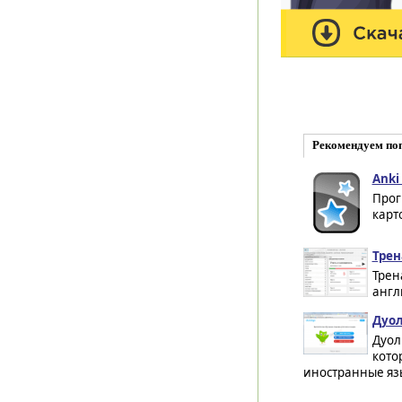
Рекомендуем по
Anki
Прог
карт
Трен
Трен
англ
Дуол
Дуол
кото
иностранные язы