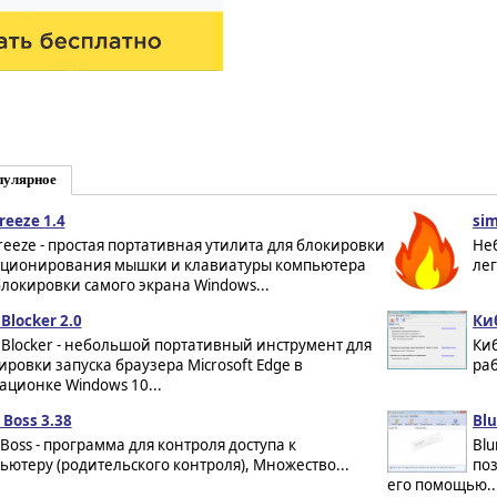
пулярное
reeze 1.4
sim
reeze - простая портативная утилита для блокировки
Не
ционирования мышки и клавиатуры компьютера
лег
блокировки самого экрана Windows...
Blocker 2.0
Ки
 Blocker - небольшой портативный инструмент для
Ки
ировки запуска браузера Microsoft Edge в
раб
ационке Windows 10...
 Boss 3.38
Blu
 Boss - программа для контроля доступа к
Blu
ьютеру (родительского контроля), Множество...
по
его помощью..