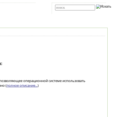
Карта сайта
RSS
Расширенный поиск
:
позволяющее операционной системе использовать
но (
полное описание...
)