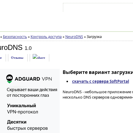
Войти на аккаунт
Зарегистрироваться
»
Безопасность
»
Контроль доступа
»
NeuroDNS
»
Загрузка
uroDNS
1.0
е
Отзывы
Выберите вариант загрузки
скачать с сервера SoftPortal
NeuroDNS - небольшое приложение 
несколько DNS серверов одновремен