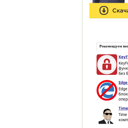
Рекомендуем по
KeyF
KeyF
функ
без 
Edge 
Edge
блок
опер
Time
Time
комп