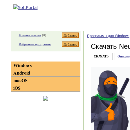
Программы
Статьи
Корзина закачек
(
0
)
Программы для Windows
Избранные программы
Скачать Ne
СКАЧАТЬ
Описани
Категории
Windows
Android
macOS
iOS