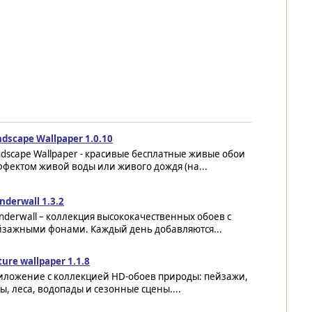
dscape Wallpaper 1.0.10
dscape Wallpaper - красивые бесплатные живые обои
ффектом живой воды или живого дождя (на...
derwall 1.3.2
derwall – коллекция высококачественных обоев с
йзажными фонами. Каждый день добавляются...
ure wallpaper 1.1.8
иложение с коллекцией HD-обоев природы: пейзажи,
ы, леса, водопады и сезонные сцены....