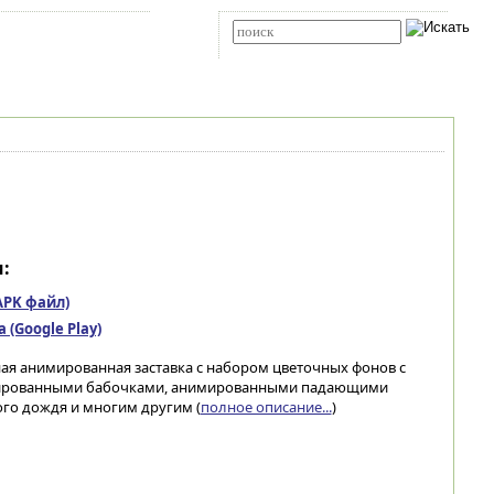
Карта сайта
RSS
Расширенный поиск
:
(APK файл)
(Google Play)
латная анимированная заставка с набором цветочных фонов с
имированными бабочками, анимированными падающими
го дождя и многим другим (
полное описание...
)