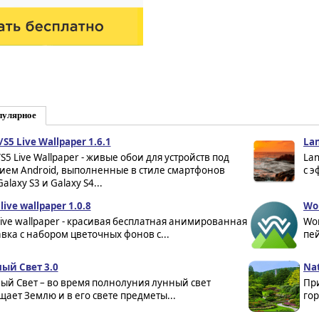
пулярное
/S5 Live Wallpaper 1.6.1
Lan
/S5 Live Wallpaper - живые обои для устройств под
Lan
ием Android, выполненные в стиле смартфонов
с э
laxy S3 и Galaxy S4...
 live wallpaper 1.0.8
Won
c live wallpaper - красивая бесплатная анимированная
Won
авка с набором цветочных фонов с...
пе
ый Свет 3.0
Nat
ый Свет – во время полнолуния лунный свет
Пр
щает Землю и в его свете предметы...
гор