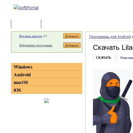
Программы
Статьи
Корзина закачек
(
0
)
Программы для Android
Избранные программы
Скачать Lila
СКАЧАТЬ
Описани
Категории
Windows
Android
macOS
iOS