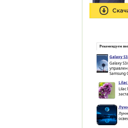
Рекомендуем по
Galaxy S3
Galaxy S3
управлен
Samsung Ga
Lilac
Lila
заст
Лунн
Лунн
осве