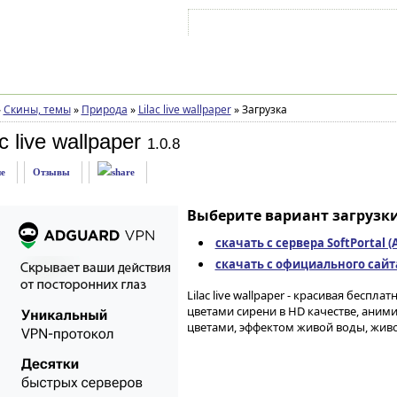
Войти на аккаунт
Зарегистрироваться
»
Скины, темы
»
Природа
»
Lilac live wallpaper
»
Загрузка
c live wallpaper
1.0.8
е
Отзывы
Выберите вариант загрузки
скачать с сервера SoftPortal 
скачать с официального сайта 
Lilac live wallpaper - красивая бесп
цветами сирени в HD качестве, ан
цветами, эффектом живой воды, живо