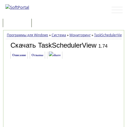
Программы
Статьи
Программы для Windows
»
Система
»
Мониторинг
»
TaskSchedulerView
»
Скачать TaskSchedulerView
1.74
Описание
Отзывы