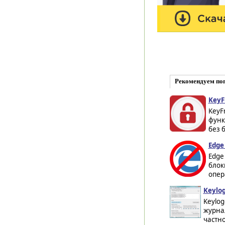
Рекомендуем по
KeyF
KeyF
функ
без 
Edge 
Edge
блок
опер
Keylog
Keylog
журнал
частно