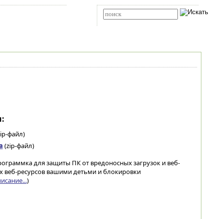
Карта сайта
RSS
Расширенный поиск
:
ip-файл)
а
(zip-файл)
рограммка для защиты ПК от вредоносных загрузок и веб-
ых веб-ресурсов вашими детьми и блокировки
исание...
)