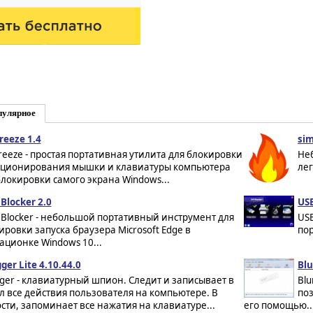
пулярное
reeze 1.4
sim
reeze - простая портативная утилита для блокировки
Не
ционирования мышки и клавиатуры компьютера
лег
блокировки самого экрана Windows...
Blocker 2.0
US
 Blocker - небольшой портативный инструмент для
US
ировки запуска браузера Microsoft Edge в
пор
ационке Windows 10...
ger Lite 4.10.44.0
Blu
ger - клавиатурный шпион. Следит и записывает в
Blu
 все действия пользователя на компьютере. В
по
сти, запоминает все нажатия на клавиатуре...
его помощью..