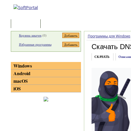
Программы
Статьи
Корзина закачек
(
0
)
Программы для Windows
Избранные программы
Скачать DN
СКАЧАТЬ
Описани
Категории
Windows
Android
macOS
iOS