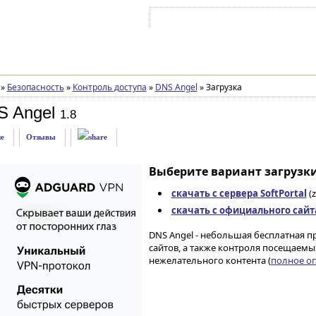
Войти на аккаунт
Зарегистрироваться
»
Безопасность
»
Контроль доступа
»
DNS Angel
»
Загрузка
S Angel
1.8
е
Отзывы
Выберите вариант загрузки
скачать с сервера SoftPortal
(z
скачать с официального сайт
DNS Angel - небольшая бесплатная п
сайтов, а также контроля посещаем
нежелательного контента (
полное оп