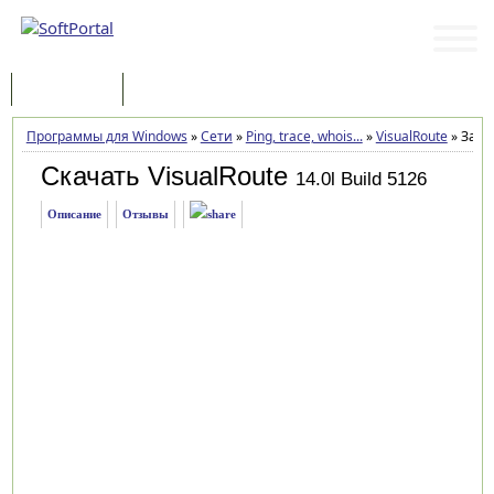
Программы
Статьи
Программы для Windows
»
Сети
»
Ping, trace, whois...
»
VisualRoute
»
Загр
Скачать VisualRoute
14.0l Build 5126
Описание
Отзывы