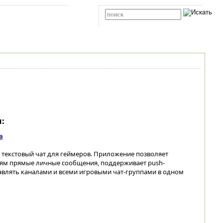
Карта сайта
RSS
Расширенный поиск
:
а
 текстовый чат для геймеров. Приложение позволяет
ям прямые личные сообщения, поддерживает push-
авлять каналами и всеми игровыми чат-группами в одном