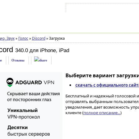
Войти на аккаунт
Зарегистрироваться
ио, Звук
»
Голос
»
Discord
»
Загрузка
cord
340.0 для iPhone, iPad
е
Отзывы
Выберите вариант загрузки
скачать с официального сайт
Бесплатный и надежный голосовой и
отправлять выбранным пользовател
уведомления, дает возможность упр
клиенте (
полное описание...
)