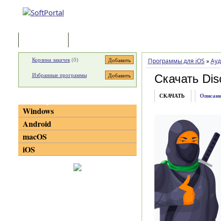
Программы
Статьи
Корзина закачек
(
0
)
Программы для iOS
»
Ауд
Избранные программы
Скачать Dis
СКАЧАТЬ
Описани
Категории
Windows
Android
macOS
iOS