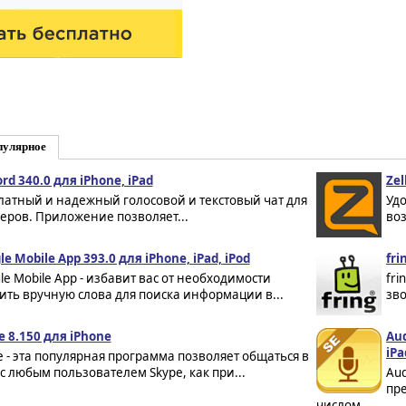
пулярное
ord 340.0 для iPhone, iPad
Zel
латный и надежный голосовой и текстовый чат для
Удо
еров. Приложение позволяет...
воз
le Mobile App 393.0 для iPhone, iPad, iPod
fri
le Mobile App - избавит вас от необходимости
fri
ить вручную слова для поиска информации в...
зво
e 8.150 для iPhone
Aud
iPa
e - эта популярная программа позволяет общаться в
 с любым пользователем Skype, как при...
Aud
пр
числом...