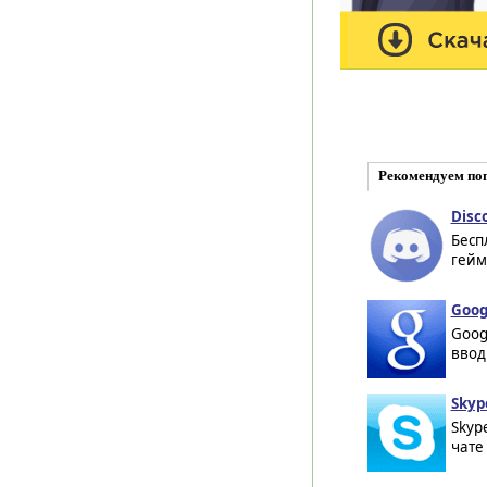
Рекомендуем по
Disc
Бесп
гейм
Goog
Goog
ввод
Skyp
Skyp
чате