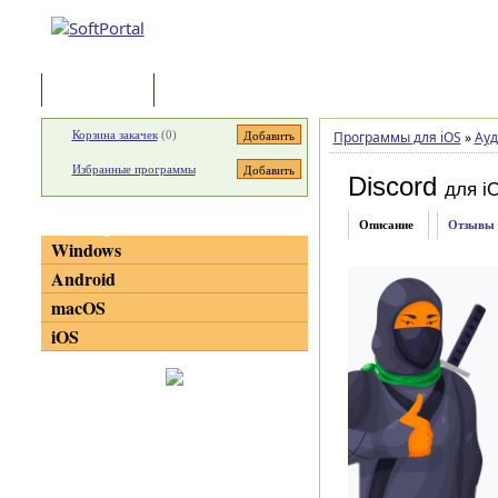
Программы
Статьи
Корзина закачек
(
0
)
Программы для iOS
»
Ауд
Избранные программы
Discord
для i
Категории
Описание
Отзывы
Windows
Android
macOS
iOS