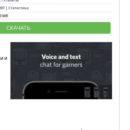
с
-
Утилиты
 207 |
Статистика
43 Мб
СКАЧАТЬ
и и