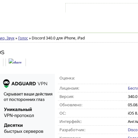
Войти на аккаунт
Зарегистрироваться
ио, Звук
»
Голос
»
Discord 340.0 для iPhone, iPad
OS
Оценка:
Лицензия:
Бесп
Версия:
340.0
Обновлено:
05.08
ОС:
iOS 8.
Интерфейс:
Англ
Разработчик:
Disco