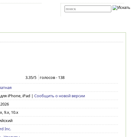
Карта сайта
RSS
Расширенный поиск
3.35
/5
голосов -
138
латная
 для iPhone, iPad
|
Сообщить о новой версии
.2026
x, 9.x, 10.x
ийский
rd Inc.