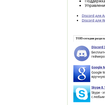
Поддержка
Управлени
Discord для A
Discord для 
ТОП-сегодня раздел
Discord 
Бесплатн
геймеров
Google M
Google M
вручную 
Skype 8.
Skype - 
с любым 