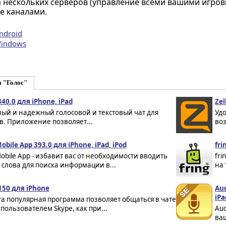
 нескольких серверов (управление всеми вашими игровы
е каналами.
ndroid
Windows
а "Голос"
340.0 для iPhone, iPad
Zel
ый и надежный голосовой и текстовый чат для
Удо
. Приложение позволяет...
воз
obile App 393.0 для iPhone, iPad, iPod
fri
obile App - избавит вас от необходимости вводить
fri
слова для поиска информации в...
на 
150 для iPhone
Aud
iPa
эта популярная программа позволяет общаться в чате
пользователем Skype, как при...
Aud
ваш