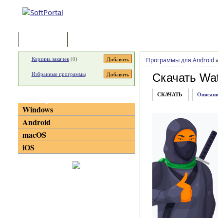
Программы
Статьи
Корзина закачек
(
0
)
Программы для Android
Избранные программы
Скачать Wat
СКАЧАТЬ
Описани
Категории
Windows
Android
macOS
iOS