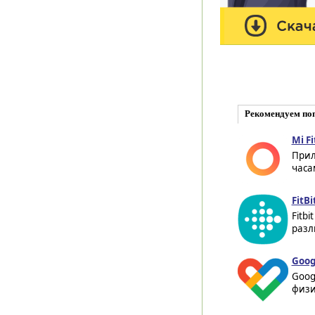
Рекомендуем по
Mi Fi
Прил
часа
FitBi
Fitb
разли
Goog
Goog
физи