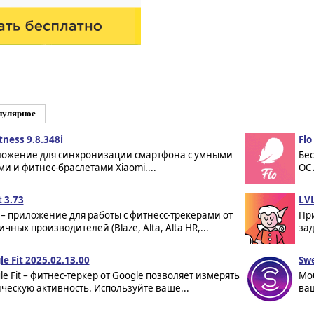
пулярное
tness 9.8.348i
Fl
ожение для синхронизации смартфона с умными
Бе
ми и фитнес-браслетами Xiaomi....
ОС 
t 3.73
LVL
it – приложение для работы с фитнесс-трекерами от
Пр
чных производителей (Blaze, Alta, Alta HR,...
зад
le Fit 2025.02.13.00
Swe
le Fit – фитнес-теркер от Google позволяет измерять
Мо
ческую активность. Используйте ваше...
ва