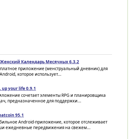
o Женский Календарь Месячных 6.3.2
сплатное приложение (менструальный дневник) для
Android, которое использует...
 up your life 0.9.1
иложение сочетает элементы RPG и планировщика
ач, предназначенное для поддержки...
atcoin 95.1
бильное Android-приложение, которое отслеживает
ши ежедневные передвижения на свежем...