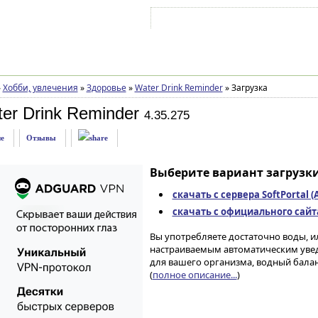
Войти на аккаунт
Зарегистрироваться
»
Хобби, увлечения
»
Здоровье
»
Water Drink Reminder
»
Загрузка
er Drink Reminder
4.35.275
е
Отзывы
Выберите вариант загрузки
скачать с сервера SoftPortal 
скачать с официального сайта 
Вы употребляете достаточно воды, и
настраиваемым автоматическим уве
для вашего организма, водный балан
(
полное описание...
)