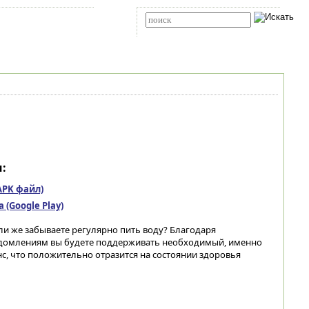
Карта сайта
RSS
Расширенный поиск
:
(APK файл)
(Google Play)
ли же забываете регулярно пить воду? Благодаря
домлениям вы будете поддерживать необходимый, именно
с, что положительно отразится на состоянии здоровья