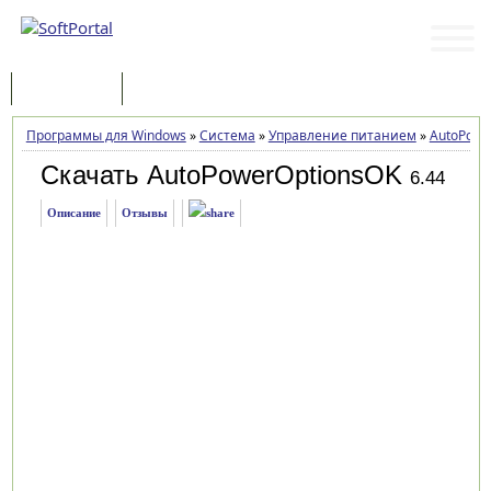
Программы
Статьи
Программы для Windows
»
Система
»
Управление питанием
»
AutoPowe
Скачать AutoPowerOptionsOK
6.44
Описание
Отзывы