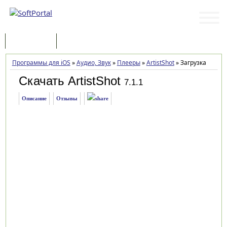
Программы
Статьи
Программы для iOS
»
Аудио, Звук
»
Плееры
»
ArtistShot
»
Загрузка
Скачать ArtistShot
7.1.1
Описание
Отзывы