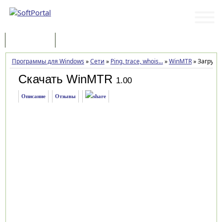
Программы
Статьи
Программы для Windows
»
Сети
»
Ping, trace, whois...
»
WinMTR
»
Загрузк
Скачать WinMTR
1.00
Описание
Отзывы