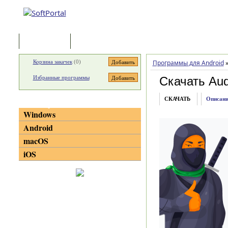
Программы
Статьи
Корзина закачек
(
0
)
Программы для Android
Избранные программы
Скачать Aud
СКАЧАТЬ
Описани
Категории
Windows
Android
macOS
iOS