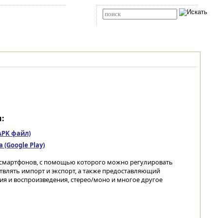
Карта сайта
RSS
Расширенный поиск
:
(APK файл)
(Google Play)
-смартфонов, с помощью которого можно регулировать
ствлять импорт и экспорт, а также предоставляющий
я и воспроизведения, стерео/моно и многое другое