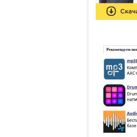
Рекомендуем по
mp3D
Комп
AAC 
Drum
Drum
напи
Audi
Бесп
базе