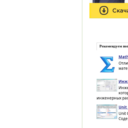
Рекомендуем по
Math
Отли
мате
Инже
Инже
кото
инженерных расч
Unit
Unit
Cоде