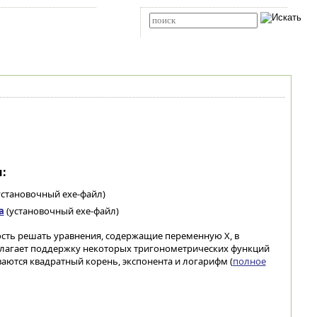
Карта сайта
RSS
Расширенный поиск
:
установочный exe-файл)
а
(установочный exe-файл)
сть решать уравнения, содержащие переменную X, в
лагает поддержку некоторых тригонометрических функций
иваются квадратный корень, экспонента и логарифм (
полное