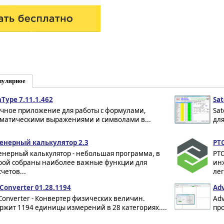
пулярное
Type 7.11.1.462
Sat
чное приложение для работы с формулами,
Sat
матическими выражениями и символами в...
для
нерный калькулятор 2.3
PTC
нерный калькулятор - небольшая программа, в
PTC
рой собраны наиболее важные функции для
ин
етов...
лег
 Converter 01.28.1194
Adv
 Converter - Конвертер физических величин.
Adv
ржит 1194 единицы измерений в 28 категориях....
про