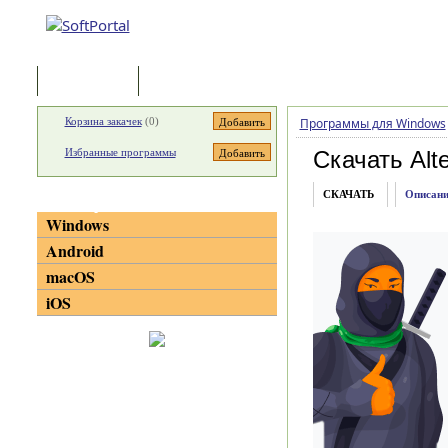
Программы
Статьи
Корзина закачек
(
0
)
Программы для Windows
Избранные программы
Скачать Alte
СКАЧАТЬ
Описани
Категории
Windows
Android
macOS
iOS