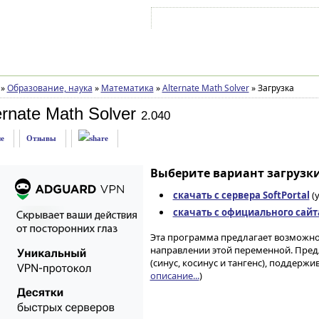
Войти на аккаунт
Зарегистрироваться
»
Образование, наука
»
Математика
»
Alternate Math Solver
»
Загрузка
rnate Math Solver
2.040
е
Отзывы
Выберите вариант загрузки
скачать с сервера SoftPortal
(
скачать с официального сайт
Эта программа предлагает возможно
направлении этой переменной. Пред
(синус, косинус и тангенс), поддерж
описание...
)