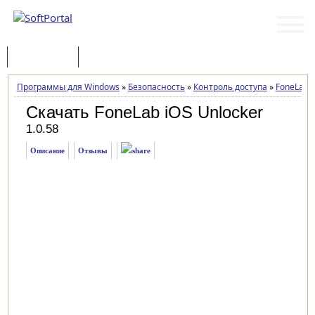
Программы
Статьи
Программы для Windows
»
Безопасность
»
Контроль доступа
»
FoneLab i
Скачать FoneLab iOS Unlocker
1.0.58
Описание
Отзывы