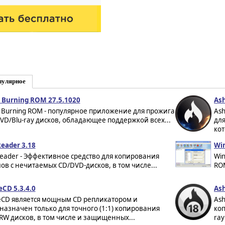
пулярное
 Burning ROM 27.5.1020
Ash
 Burning ROM - популярное приложение для прожига
Ash
VD/Blu-ray дисков, обладающее поддержкой всех...
для
кот
eader 3.18
Win
eader - Эффективное средство для копирования
Win
ов с нечитаемых CD/DVD-дисков, в том числе...
ROM
eCD 5.3.4.0
Ash
eCD является мощным CD репликатором и
Ash
назначен только для точного (1:1) копирования
коп
RW дисков, в том числе и защищенных...
ray