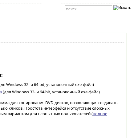
Карта сайта
RSS
Расширенный поиск
:
ля Windows 32- и 64-bit, установочный exe-файл)
а
(для Windows 32- и 64-bit, установочный exe-файл)
рамма для копирования DVD-дисков, позволяющая создавать
лько кликов. Простота интерфейса и отсутствие сложных
ым вариантом для неопытных пользователей (
полное