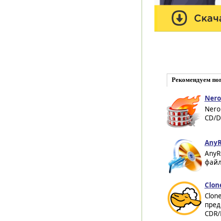
Рекомендуем по
Nero
Nero
CD/D
AnyR
AnyR
файл
Clon
Clon
пред
CDR/