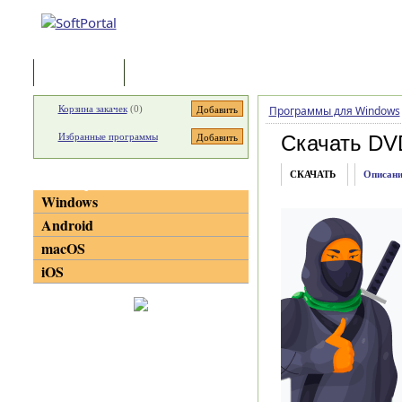
Программы
Статьи
Корзина закачек
(
0
)
Программы для Windows
Избранные программы
Скачать DV
СКАЧАТЬ
Описани
Категории
Windows
Android
macOS
iOS