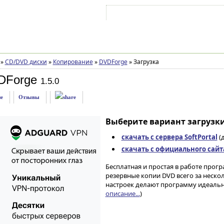
Войти на аккаунт
Зарегистрироваться
»
CD/DVD диски
»
Копирование
»
DVDForge
»
Загрузка
DForge
1.5.0
е
Отзывы
Выберите вариант загрузки
скачать с сервера SoftPortal
(д
скачать с официального сайт
Бесплатная и простая в работе прог
резервные копии DVD всего за неско
настроек делают программу идеальн
описание...
)