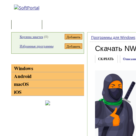
Программы
Статьи
Корзина закачек
(
0
)
Программы для Windows
Избранные программы
Скачать NW
СКАЧАТЬ
Описани
Категории
Windows
Android
macOS
iOS