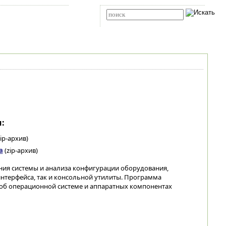
Карта сайта
RSS
Расширенный поиск
:
ip-архив)
а
(zip-архив)
ния системы и анализа конфигурации оборудования,
интерфейса, так и консольной утилиты. Программа
б операционной системе и аппаратных компонентах