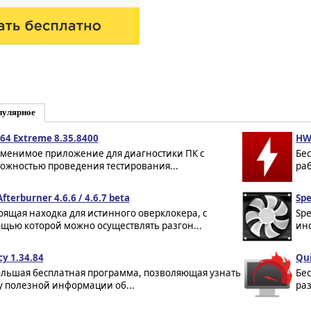
пулярное
64 Extreme 8.35.8400
HW
менимое приложение для диагностики ПК с
Бе
ожностью проведения тестирования...
раб
fterburner 4.6.6 / 4.6.7 beta
Spe
оящая находка для истинного оверклокера, с
Sp
щью которой можно осуществлять разгон...
инс
cy 1.34.84
Qui
льшая бесплатная программа, позволяющая узнать
Бе
у полезной информации об...
раз