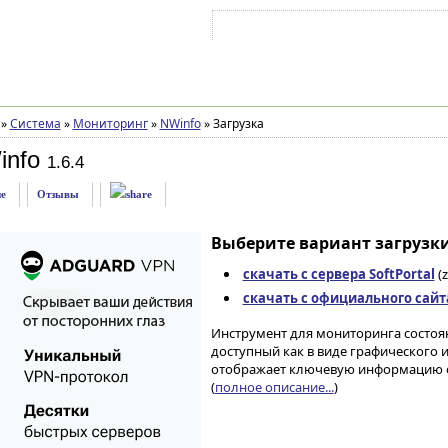
Войти на аккаунт
Зарегистрироваться
»
Система
»
Мониторинг
»
NWinfo
»
Загрузка
info
1.6.4
е
Отзывы
Выберите вариант загрузки
скачать с сервера SoftPortal
(z
скачать с официального сайт
Инструмент для мониторинга состоя
доступный как в виде графического 
отображает ключевую информацию о
(
полное описание...
)