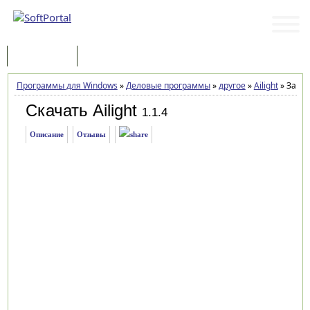
Программы
Статьи
Программы для Windows
»
Деловые программы
»
другое
»
Ailight
»
Загру
Скачать Ailight
1.1.4
Описание
Отзывы