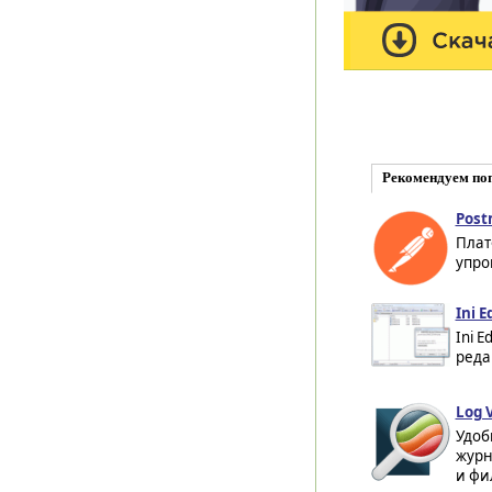
Рекомендуем по
Post
Плат
упро
Ini E
Ini 
реда
Log V
Удоб
журн
и фи