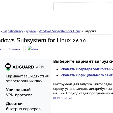
Войти на аккаунт
Зарегистрироваться
»
Разработчику
»
другое
»
Windows Subsystem for Linux
»
Загрузка
dows Subsystem for Linux
2.6.3.0
е
Отзывы
Выберите вариант загрузки
скачать с сервера SoftPortal
(W
скачать с официального сайт
Инструмент для запуска Linux-среды
строку, устанавливать дистрибутивы
машин. Подходит для программирован
описание...
)