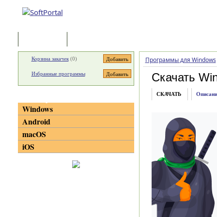
Программы
Статьи
Корзина закачек
(
0
)
Программы для Windows
Избранные программы
Скачать Win
СКАЧАТЬ
Описани
Категории
Windows
Android
macOS
iOS