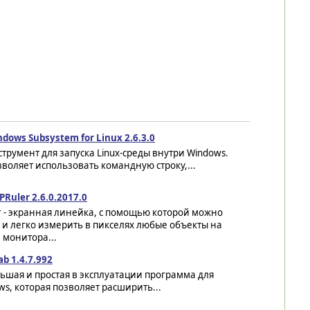
dows Subsystem for Linux 2.6.3.0
трумент для запуска Linux-среды внутри Windows.
воляет использовать командную строку,...
PRuler 2.6.0.2017.0
r - экранная линейка, с помощью которой можно
 и легко измерить в пикселях любые объекты на
 монитора...
ab 1.4.7.992
ьшая и простая в эксплуатации программа для
ws, которая позволяет расширить...