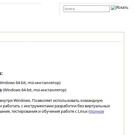
Карта сайта
RSS
Расширенный поиск
:
indows 64-bit, msi-инсталлятор)
а
(Windows 64-bit, msi-инсталлятор)
 внутри Windows. Позволяет использовать командную
 и работать с инструментами разработки без виртуальных
ия, тестирования и обучения работе с Linux (
полное