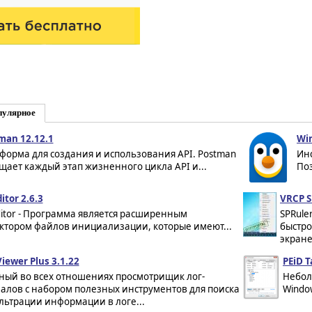
пулярное
man 12.12.1
Win
форма для создания и использования API. Postman
Инс
щает каждый этап жизненного цикла API и...
Поз
ditor 2.6.3
VRCP S
Editor - Программа является расширенным
SPRule
ктором файлов инициализации, которые имеют...
быстро
экране
iewer Plus 3.1.22
PEiD T
ный во всех отношениях просмотрищик лог-
Небол
алов с набором полезных инструментов для поиска
Windo
льтрации информации в логе...