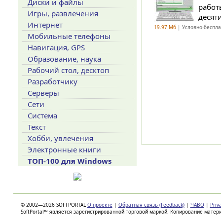
Диски и файлы
работ
Игры, развлечения
десят
Интернет
19.97 Мб
| Условно-беспл
Мобильные телефоны
Навигация, GPS
Образование, наука
Рабочий стол, десктоп
Разработчику
Серверы
Сети
Система
Текст
Хобби, увлечения
Электронные книги
ТОП-100 для Windows
© 2002—2026 SOFTPORTAL
О проекте
|
Обратная связь (Feedback)
|
ЧАВО
|
Priv
SoftPortal™ является зарегистрированной торговой маркой. Копирование матер