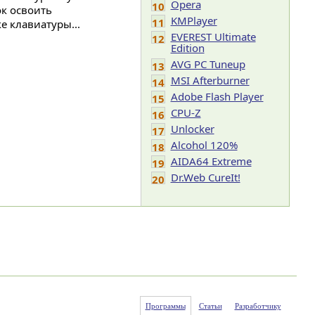
Opera
10
к освоить
KMPlayer
11
е клавиатуры...
EVEREST Ultimate
12
Edition
AVG PC Tuneup
13
MSI Afterburner
14
Adobe Flash Player
15
CPU-Z
16
Unlocker
17
Alcohol 120%
18
AIDA64 Extreme
19
Dr.Web CureIt!
20
Программы
Статьи
Разработчику