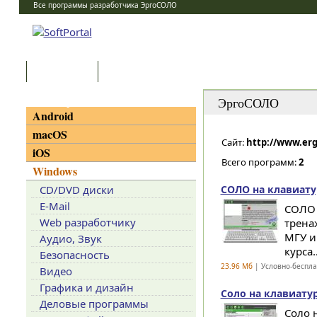
Все программы разработчика ЭргоСОЛО
Программы
Статьи
Категории
ЭргоСОЛО
Android
macOS
Сайт:
http://www.erg
iOS
Всего программ:
2
Windows
CD/DVD диски
СОЛО на клавиатур
E-Mail
СОЛО 
Web разработчику
трена
МГУ и
Аудио, Звук
курса..
Безопасность
23.96 Мб
| Условно-беспл
Видео
Графика и дизайн
Соло на клавиатур
Деловые программы
Соло 