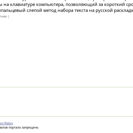
ы на клавиатуре компьютера, позволяющий за короткий сро
ипальцевый слепой метод набора текста на русской раскладк
атная |
acy Policy
иалов портала запрещено.