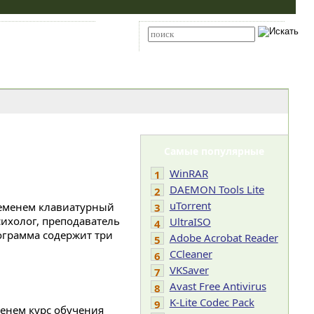
Карта сайта
RSS
Расширенный поиск
Самые популярные
WinRAR
1
DAEMON Tools Lite
2
uTorrent
ременем клавиатурный
3
сихолог, преподаватель
UltraISO
4
ограмма содержит три
Adobe Acrobat Reader
5
CCleaner
6
VKSaver
7
Avast Free Antivirus
8
K-Lite Codec Pack
9
енем курс обучения