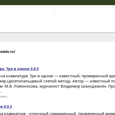
Войти на аккаунт
Зарегистрироваться
osolo.ru/
е. Три в одном 9.0.5
на клавиатуре. Три в одном — известный, проверенный в
жёр (десятипальцевый слепой метод). Автор — известный п
м. М.В. Ломоносова, журналист Владимир Шахиджанян. Пр
.
атная |
е 9.0.5
на клавиатуре - отличный современный, проверенный врем