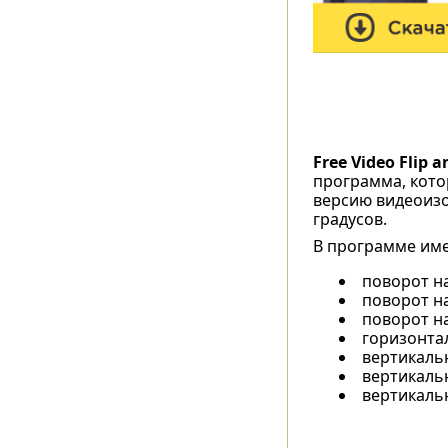
Free Video Flip 
программа, кото
версию видеоизо
градусов.
В программе име
поворот на
поворот на
поворот на
горизонта
вертикаль
вертикальн
вертикальн