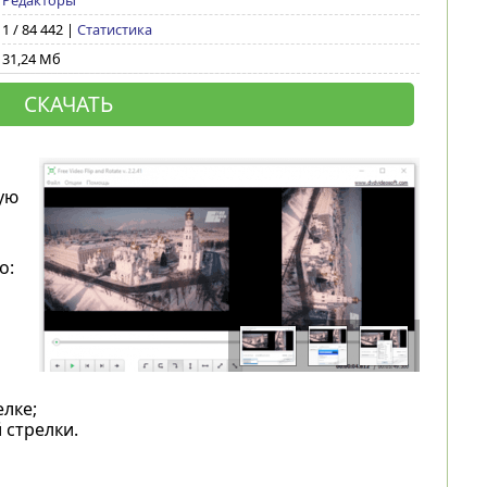
Редакторы
1 / 84 442 |
Статистика
31,24 Мб
СКАЧАТЬ
ую
о:
лке;
 стрелки.