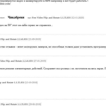
 перевёрнутое видео и конвертируете в МР4 например и всё будет работать !
nline.com/
Чикабреня
ответ
про
Free Video Flip and Rotate 1.1.35.831
[12-11-2020]
ео на 90° этот он-лайн сервис не справился...
 Flip and Rotate 2.2.41.831
[21-09-2019]
во отзывов - лепет жопоруких ламеров, не способных толком даже установить программу, 
Video Flip and Rotate 2.2.41.831
[27-01-2019]
тном режиме элементарных действий. Сохраняет пол ролика с их логотипом на весь экран. 
ip and Rotate 1.1.35.831
[13-10-2018]
 Flip and Rotate 1.1.35.831
[28-06-2018]