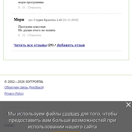
норм программка
6
|
6
|
Ответить
Мери
про
Студия Красоты 2.43
[21-11-2010]
Програма классная.
Но дилам етого не понять
6
|
6
|
Ответить
Читать все отзывы
(21) /
Добавить отзыв
Категории
© 2002—2026 SOFTPORTAL
Обратная связь (Feedback)
Privacy Policy
Мы используем файлы
cookies
для того, чтобы
Программы
предоставить вам больше возможностей при
Статьи
использовании нашего сайта