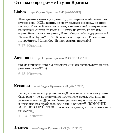
Отзывы о программе Студия Красоты
Liubov
про
Студия Красоты 2.43
[04-08-2015]
Мне нравится ваша програма. В Домо версии вообще всё что
нужно есть., НО!,, купить не могу полную версию.., не знаю
почему. У вас всё както запутано, я не могу найти нормальных
банковских счетов.!!! Вывод;- Я буду покупать програмы
европейские, или с америки., И они будут себя поддерживать!!
Желаю Вам Удачи!!! Р.S-- Хотется иметь диалог- Разрабочик-
Потребитель ! Спасибо.. Привет Автрия передаёт!
7
|
7
|
Ответить
Антонина
про
Студия Красоты 2.43
[13-11-2011]
нормалненькая! народ а помогите ещё как скачать фотошоп на
русском языке?!?=))
6
|
8
|
Ответить
Ксюшка
про
Студия Красоты 2.43
[26-01-2011]
Ребят, а я её не могу установить(((То есть,до этого она у меня
была раза 4, но по истечению последнего срока, всё, ппц, не
устанавливается((((пишет: "ваш пробный период исчерпан"
я несколько раз пробовала, всё одно к одному!!!ПОМОГИТЕ
МНЕ, ПОЖАЛУЙСТА!!!!Что можно сделать, а то в фотошопе я
не умею(((
11
|
8
|
Ответить
Алечка
про
Студия Красоты 2.43
[24-12-2010]