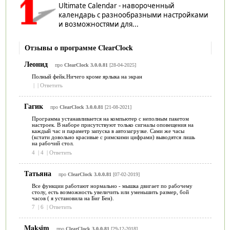
Ultimate Calendar - навороченный
календарь с разнообразными настройками
и возможностями для...
Отзывы о программе ClearClock
Леонид
про
ClearClock 3.0.0.81
[28-04-2025]
Полный фейк.Ничего кроме ярлыка на экран
|
|
Ответить
Гагик
про
ClearClock 3.0.0.81
[21-08-2021]
Программа устанавливается на компьютер с неполным пакетом
настроек. В наборе присутствуют только сигналы оповещения на
каждый час и параметр запуска в автозагрузке. Сами же часы
(кстати довольно красивые с римскими цифрами) выводятся лишь
на рабочий стол.
4
|
4
|
Ответить
Татьяна
про
ClearClock 3.0.0.81
[07-02-2019]
Все функции работают нормально - мышка двигает по рабочему
столу, есть возможность увеличить или уменьшить размер, бой
часов ( я установила на Биг Бен).
7
|
6
|
Ответить
Maksim
про
ClearClock 3.0.0.81
[29-12-2018]