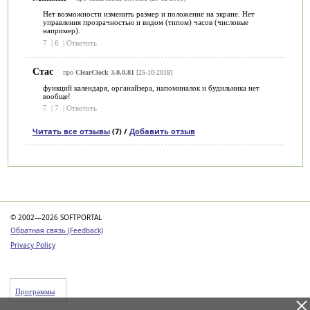
Нет возможности изменить размер и положение на экране. Нет
управления прозрачностью и видом (типом) часов (числовые
например).
7
|
6
|
Ответить
Стас
про
ClearClock 3.0.0.81
[25-10-2018]
функций календаря, органайзера, напоминалок и будильника нет
вообще!
7
|
7
|
Ответить
Читать все отзывы
(7) /
Добавить отзыв
Категории
© 2002—2026 SOFTPORTAL
Обратная связь (Feedback)
Privacy Policy
Программы