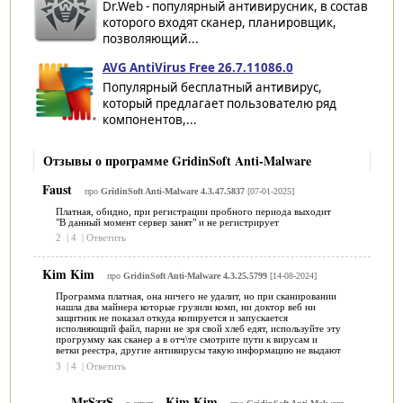
Dr.Web - популярный антивирусник, в состав
которого входят сканер, планировщик,
позволяющий...
AVG AntiVirus Free 26.7.11086.0
Популярный бесплатный антивирус,
который предлагает пользователю ряд
компонентов,...
Отзывы о программе GridinSoft Anti-Malware
Faust
про
GridinSoft Anti-Malware 4.3.47.5837
[07-01-2025]
Платная, обидно, при регистрации пробного периода выходит
"В данный момент сервер занят" и не регистрирует
2
|
4
|
Ответить
Kim Kim
про
GridinSoft Anti-Malware 4.3.25.5799
[14-08-2024]
Программа платная, она ничего не удалит, но при сканировании
нашла два майнера которые грузили комп, ни доктор веб ни
защитник не показал откуда копируется и запускается
исполняющий файл, парни не зря свой хлеб едят, используйте эту
прогрумму как сканер а в отч\те смотрите пути к вирусам и
ветки реестра, другие антивирусы такую информацию не выдают
3
|
4
|
Ответить
MrSzzS
Kim Kim