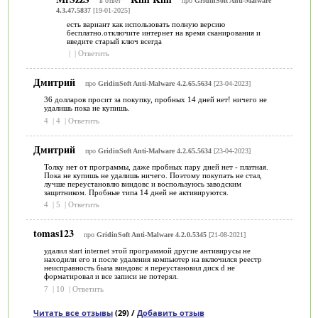
в ответ
про
GridinSoft Anti-Malware
4.3.47.5837
[19-01-2025]
есть вариант как использовать полную версию
бесплатно.отключите интернет на время сканирования и
введите старый ключ всегда
|
|
Ответить
Дмитрий
про
GridinSoft Anti-Malware 4.2.65.5634
[23-04-2023]
36 долларов просит за покупку, пробных 14 дней нет! ничего не
удалишь пока не купишь.
4
|
4
|
Ответить
Дмитрий
про
GridinSoft Anti-Malware 4.2.65.5634
[23-04-2023]
Толку нет от программы, даже пробных пару дней нет - платная.
Пока не купишь не удалишь ничего. Поэтому покупать не стал,
лучше переустановлю виндовс и воспользуюсь заводским
защитником. Пробные типа 14 дней не активируются.
4
|
5
|
Ответить
tomas123
про
GridinSoft Anti-Malware 4.2.0.5345
[21-08-2021]
удалил start internet этой программой другие антивирусы не
находили его и после удаления компьютер на включился реестр
неисправность была виндовс я переустановил диск d не
форматировал и все записи не потерял.
7
|
10
|
Ответить
Читать все отзывы
(29) /
Добавить отзыв