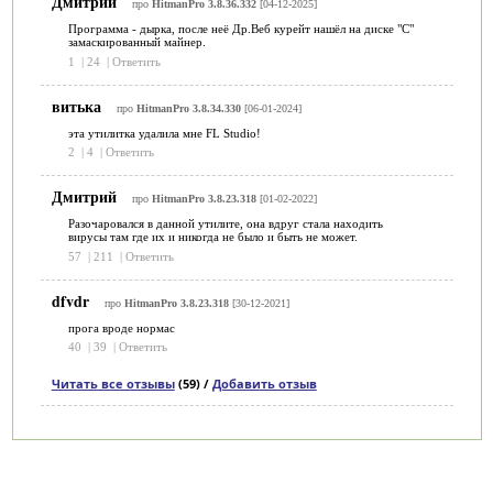
Дмитрий
про
HitmanPro 3.8.36.332
[04-12-2025]
Программа - дырка, после неё Др.Веб курейт нашёл на диске "С"
замаскированный майнер.
1
|
24
|
Ответить
витька
про
HitmanPro 3.8.34.330
[06-01-2024]
эта утилитка удалила мне FL Studio!
2
|
4
|
Ответить
Дмитрий
про
HitmanPro 3.8.23.318
[01-02-2022]
Разочаровался в данной утилите, она вдруг стала находить
вирусы там где их и никогда не было и быть не может.
57
|
211
|
Ответить
dfvdr
про
HitmanPro 3.8.23.318
[30-12-2021]
прога вроде нормас
40
|
39
|
Ответить
Читать все отзывы
(59) /
Добавить отзыв
Категории