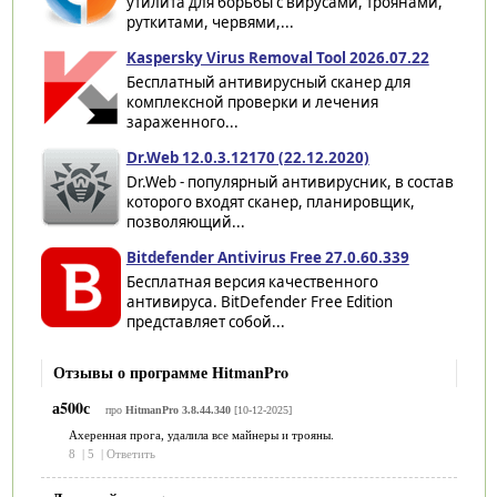
утилита для борьбы с вирусами, троянами,
руткитами, червями,...
Kaspersky Virus Removal Tool 2026.07.22
Бесплатный антивирусный сканер для
комплексной проверки и лечения
зараженного...
Dr.Web 12.0.3.12170 (22.12.2020)
Dr.Web - популярный антивирусник, в состав
которого входят сканер, планировщик,
позволяющий...
Bitdefender Antivirus Free 27.0.60.339
Бесплатная версия качественного
антивируса. BitDefender Free Edition
представляет собой...
Отзывы о программе HitmanPro
а500с
про
HitmanPro 3.8.44.340
[10-12-2025]
Ахеренная прога, удалила все майнеры и трояны.
8
|
5
|
Ответить