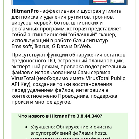
HitmanPro
- эффективная и шустрая утилита
для поиска и удаления руткитов, троянов,
вирусов, червей, ботов, шпионских и
рекламных программ, которая представляет
собой антишпионский "облачный" сканер,
использующий в работе базы сигнатур
Emsisoft, Ikarus, G Data и Dr.Web.
Присутствуют функции обнаружения остатков
вредоносного ПО, встроенный планировщик,
экспертный режим, проверка подозрительных
файлов с использованием базы сервиса
VirusTotal (необходимо иметь VirusTotal Public
API Key), создание точки восстановления
перед удалением файлов, интеграция в
контекстное меню Проводника, поддержка
прокси и многое другое.
Что нового в HitmanPro 3.8.44.340?
Улучшено: Обнаружение и очистка
злоупотреблений файлами hosts.
Исправлено: Реализация VirusTotal