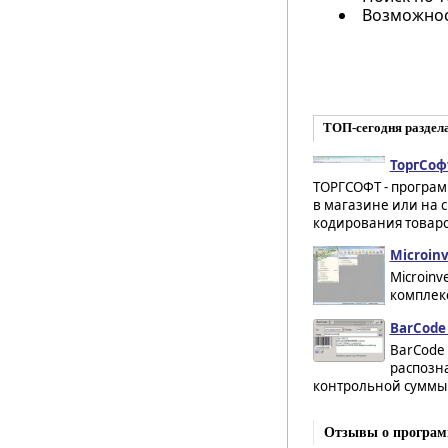
Возможнос
ТОП-сегодня раздел
ТоргСоф
ТОРГСОФТ - програм
в магазине или на 
кодирования товаро
Microinv
Microinv
комплекс
BarCode 
BarCode 
распозн
контрольной суммы 
Отзывы о програм