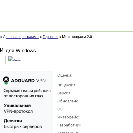
Войти на аккаунт
Зарегистрироваться
»
Деловые программы
»
Торговля
»
Мои продажи 2.0
и
для Windows
Оценка:
Лицензия:
Версия:
Обновлено:
ОС:
Интерфейс:
Разработчик: