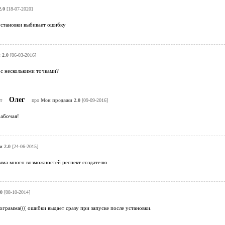
.0
[18-07-2020]
установки выбивает ошибку
 2.0
[06-03-2016]
с несколькими точками?
Олег
т
про
Мои продажи 2.0
[09-09-2016]
рабочая!
 2.0
[24-06-2015]
мма много возможностей респект создателю
0
[08-10-2014]
ограмма((( ошибки выдает сразу при запуске после установки.