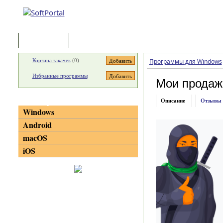
Программы
Статьи
Корзина закачек
(
0
)
Программы для Windows
Избранные программы
Мои продаж
Категории
Описание
Отзывы
Windows
Android
macOS
iOS