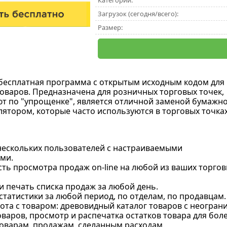
Категории:
Загрузок (сегодня/всего):
Размер:
 бесплатная программа с открытым исходным кодом для
товаров. Предназначена для розничных торговых точек,
т по "упрощенке", является отличной заменой бумажн
лятором, которые часто используются в торговых точках
нескольких пользователей с настраиваемыми
ми.
ть просмотра продаж on-line на любой из ваших торгов
и печать списка продаж за любой день.
татистики за любой период, по отделам, по продавцам.
бота с товаром: древовидный каталог товаров с неогра
оваров, просмотр и распечатка остатков товара для бол
товарам, продажам, сделанным расходам.