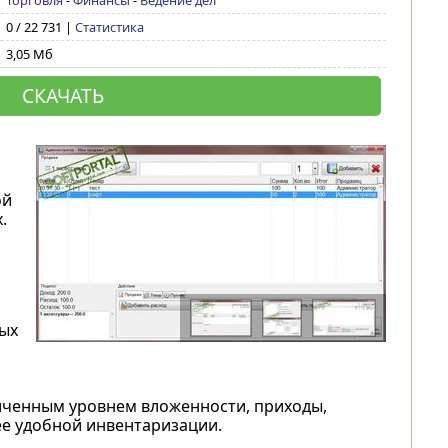
Торговля
-
Финансы
-
Ведение дел
0 / 22 731 |
Статистика
3,05 Мб
СКАЧАТЬ
ой
.
ых
ниченным уровнем вложенности, приходы,
ее удобной инвентаризации.