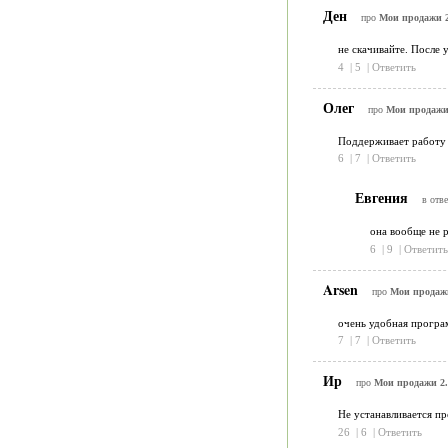
Ден
про
Мои продажи 2
не скачивайте. После 
4
|
5
|
Ответить
Олег
про
Мои продажи
Поддерживает работу 
6
|
7
|
Ответить
Евгения
в отве
она вообще не 
6
|
9
|
Ответить
Arsen
про
Мои продажи
очень удобная програ
7
|
7
|
Ответить
Ир
про
Мои продажи 2.
Не устанавливается пр
26
|
6
|
Ответить