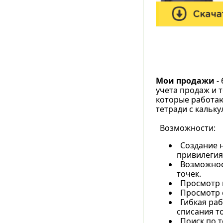
Мои продажи
-
учета продаж и 
которые работаю
тетради с кальку
Возможности:
Создание 
привилегия
Возможнос
точек.
Просмотр 
Просмотр с
Гибкая ра
списания т
Поиск по 