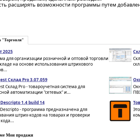
ть расширять возможности программы путем добавлен
а "Торговля"
т 2025
Скл
ма для организации розничной и оптовой торговли
Скл
складе на основе использования штрихового
скл
в...
est Склад Pro 3.07.059
Ок
est Склад Pro - товароучетная система для
Окн
ной автоматизации "сетевых" и...
ПВХ
Descripto 1.4 build 14
Тов
Descripto - программа предназначена для
Это
авания штрих-кодов на товарах и проверки
ком
кода...
ме Мои продажи