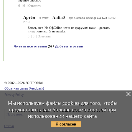
заранее спасибо
6
|
6
|
Ответить
Артём
Antin3
в ответ
про
Comodo BackUp 4.4.1.23
[02-02-
2015]
Боюсь, нет. На ОфСайте нет и на форумах тоже....дескать
и так понятно. Я не нашёл.
6
|
6
|
Ответить
Читать все отзывы
(5) /
Добавить отзыв
Категории
© 2002—2026 SOFTPORTAL
Обратная связь (Feedback)
Privacy Policy
Мы используем файлы
cookies
для того, чтобы
предоставить вам больше возможностей при
Программы
использовании нашего сайта
Статьи