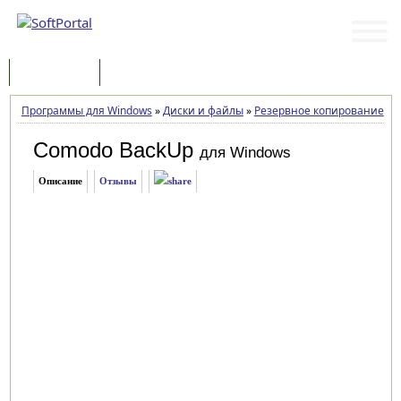
Программы
Статьи
Программы для Windows
»
Диски и файлы
»
Резервное копирование
»
C
Comodo BackUp
для Windows
Описание
Отзывы