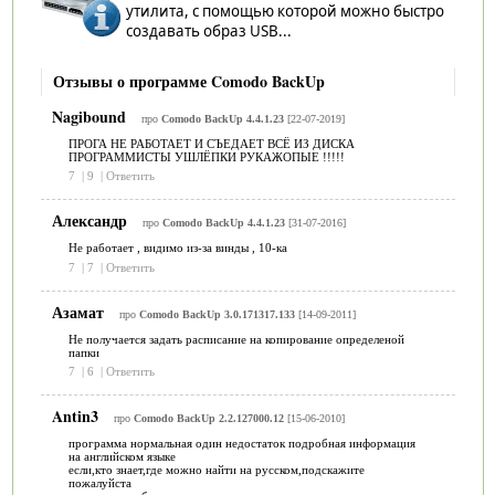
утилита, с помощью которой можно быстро
создавать образ USB...
Отзывы о программе Comodo BackUp
Nagibound
про
Comodo BackUp 4.4.1.23
[22-07-2019]
ПРОГА НЕ РАБОТАЕТ И СЪЕДАЕТ ВСЁ ИЗ ДИСКА
ПРОГРАММИСТЫ УШЛЁПКИ РУКАЖОПЫЕ !!!!!
7
|
9
|
Ответить
Александр
про
Comodo BackUp 4.4.1.23
[31-07-2016]
Не работает , видимо из-за винды , 10-ка
7
|
7
|
Ответить
Азамат
про
Comodo BackUp 3.0.171317.133
[14-09-2011]
Не получается задать расписание на копирование определеной
папки
7
|
6
|
Ответить
Antin3
про
Comodo BackUp 2.2.127000.12
[15-06-2010]
программа нормальная один недостаток подробная информация
на английском языке
если,кто знает,где можно найти на русском,подскажите
пожалуйста