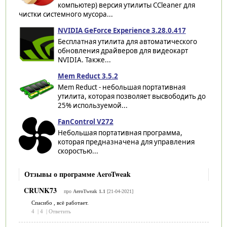
компьютер) версия утилиты CCleaner для
чистки системного мусора...
NVIDIA GeForce Experience 3.28.0.417
Бесплатная утилита для автоматического
обновления драйверов для видеокарт
NVIDIA. Также...
Mem Reduct 3.5.2
Mem Reduct - небольшая портативная
утилита, которая позволяет высвободить до
25% используемой...
FanControl V272
Небольшая портативная программа,
которая предназначена для управления
скоростью...
Отзывы о программе AeroTweak
CRUNK73
про
AeroTweak 1.1
[21-04-2021]
Спасибо , всё работает.
4
|
4
|
Ответить