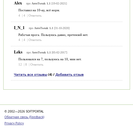
Alex
про
AeroTweak 1.1
[19-02-2021]
Поставил на 10-ку, всё норм.
4
|
4
|
Ответить
I_N_1
про
AeroTweak 1.1
[31-10-2020]
Рабочая прога. Пользуюсь давно, претензий нет.
4
|
4
|
Ответить
Leks
про
AeroTweak 1.1
[05-02-2017]
Пользовался на 7, пользуюсь на 10, мин нет.
12
|
8
|
Ответить
Читать все отзывы
(4) /
Добавить отзыв
Категории
© 2002—2026 SOFTPORTAL
Обратная связь (Feedback)
Privacy Policy