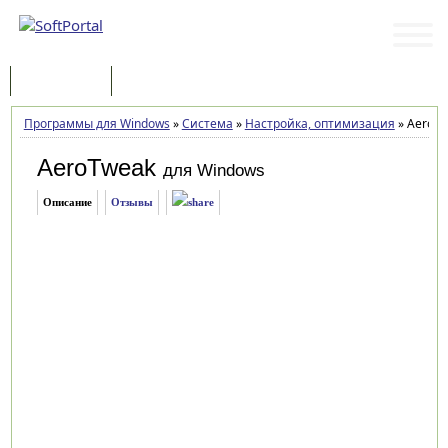
Программы
Статьи
Программы для Windows
»
Система
»
Настройка, оптимизация
»
AeroTw
AeroTweak
для Windows
Описание
Отзывы