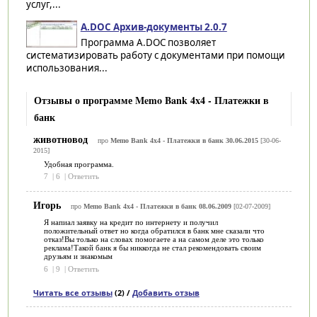
услуг,...
A.DOC Архив-документы 2.0.7
Программа A.DOC позволяет
систематизировать работу с документами при помощи
использования...
Отзывы о программе Memo Bank 4x4 - Платежки в
банк
животновод
про
Memo Bank 4x4 - Платежки в банк 30.06.2015
[30-06-
2015]
Удобная программа.
7
|
6
|
Ответить
Игорь
про
Memo Bank 4x4 - Платежки в банк 08.06.2009
[02-07-2009]
Я напиал заявку на кредит по интернету и получил
положительный ответ но когда обратился в банк мне сказали что
отказ!Вы только на словах помогаете а на самом деле это только
реклама!Такой банк я бы никкогда не стал рекомендовать своим
друзьям и знакомым
6
|
9
|
Ответить
Читать все отзывы
(2) /
Добавить отзыв