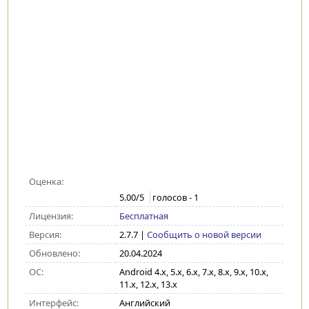
Оценка:
5.00
/5
голосов -
1
Лицензия:
Бесплатная
Версия:
2.7.7
|
Сообщить о новой версии
Обновлено:
20.04.2024
ОС:
Android 4.x, 5.x, 6.x, 7.x, 8.x, 9.x, 10.x,
11.x, 12.x, 13.x
Интерфейс:
Английский