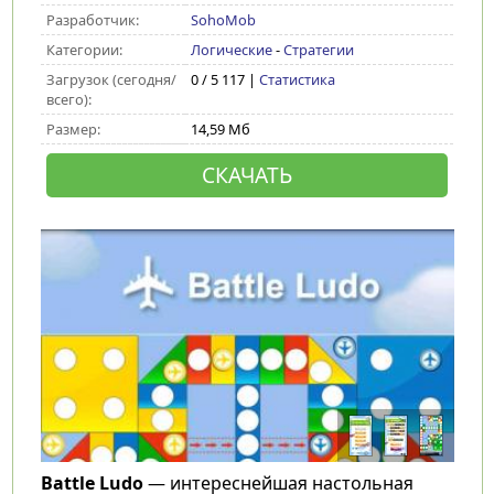
Разработчик:
SohoMob
Категории:
Логические
-
Стратегии
Загрузок (сегодня/
0 / 5 117 |
Статистика
всего):
Размер:
14,59 Мб
СКАЧАТЬ
Battle Ludo
— интереснейшая настольная