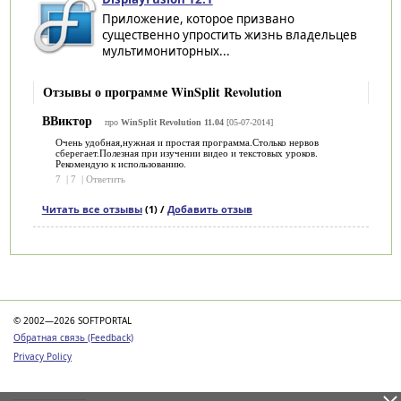
Приложение, которое призвано
существенно упростить жизнь владельцев
мультимониторных...
Отзывы о программе WinSplit Revolution
ВВиктор
про
WinSplit Revolution 11.04
[05-07-2014]
Очень удобная,нужная и простая программа.Столько нервов
сберегает.Полезная при изучении видео и текстовых уроков.
Рекомендую к использованию.
7
|
7
|
Ответить
Читать все отзывы
(1) /
Добавить отзыв
Категории
© 2002—2026 SOFTPORTAL
Обратная связь (Feedback)
Privacy Policy