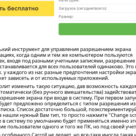
Категория:
Загрузок (сегодня/всего):
Размер:
ький инструмент для управления разрешением экрана
уациях, когда одним и тем же компьютером пользуются
ек, входя под разными учетными записями, разрешение
станавливается для всех пользователей одинаково. Это 
.к. у каждого из нас разные предпочтения настройки экра
ет зависеть и от используемых приложений.
лит изменить такую ситуацию, дав возможность каждо
томатически (без ручного вмешательства) задействова
зрешение экрана при входе в систему. При первом запу
удет предложено определиться с типом разрешения из
писка. Список достаточно большой, поэкспериментируй
а нашли нужный Вам тип, то просто нажмите "Change scree
е в систему по умолчанию будет применяться именно эт
ие пользователи одного и того же ПК, но под своей уче
 особенного Carroll не делает, но все-таки иногда така