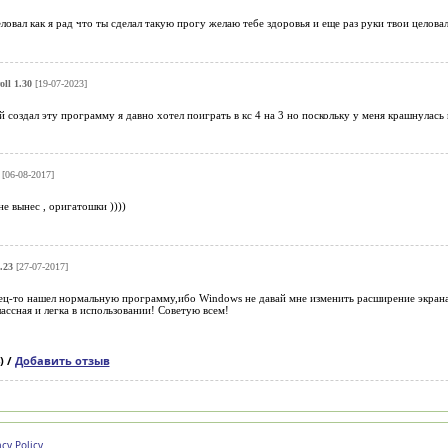
еловал как я рад что ты сделал такую прогу желаю тебе здоровья и еще раз руки твои целова
oll 1.30
[19-07-2023]
 создал эту программу я давно хотел поиграть в кс 4 на 3 но поскольку у меня крашнулась 
[06-08-2017]
не вынес , оригатошки ))))
.23
[27-07-2017]
ец-то нашел нормальную программу,ибо Windows не давай мне изменить расширение экран
ассная и легка в использовании! Советую всем!
) /
Добавить отзыв
acy Policy