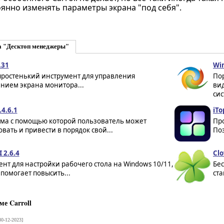
янно изменять параметры экрана "под себя".
а "Десктоп менеджеры"
.31
Win
- простенький инструмент для управления
По
нием экрана монитора...
ви
сис
.4.6.1
iTo
ма с помощью которой пользователь может
Пр
вать и привести в порядок свой...
Поз
 2.6.4
Clo
нт для настройки рабочего стола на Windows 10/11,
Бе
помогает повысить...
ст
е Carroll
0-12-2023]