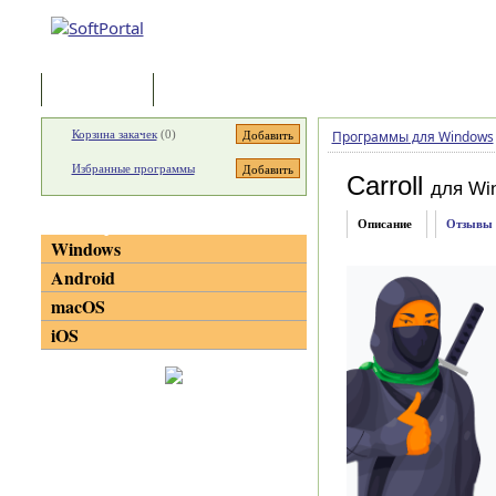
Программы
Статьи
Корзина закачек
(
0
)
Программы для Windows
Избранные программы
Carroll
для Wi
Категории
Описание
Отзывы
Windows
Android
macOS
iOS