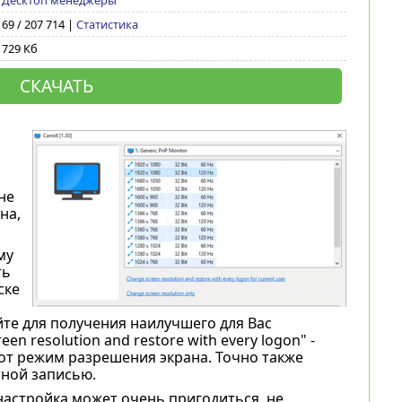
Десктоп менеджеры
69 / 207 714 |
Статистика
729 Кб
СКАЧАТЬ
не
на,
му
ть
ске
те для получения наилучшего для Вас
n resolution and restore with every logon" -
от режим разрешения экрана. Точно также
тной записью.
я настройка может очень пригодиться, не