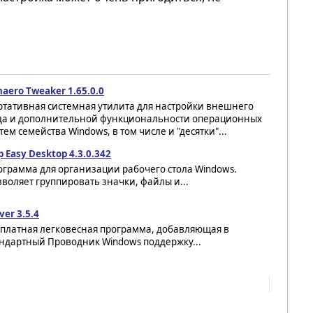
aero Tweaker 1.65.0.0
ртативная системная утилита для настройки внешнего
да и дополнительной функциональности операционных
тем семейства Windows, в том числе и "десятки"...
p Easy Desktop 4.3.0.342
ограмма для организации рабочего стола Windows.
воляет группировать значки, файлы и...
ver 3.5.4
сплатная легковесная программа, добавляющая в
андартный Проводник Windows поддержку...