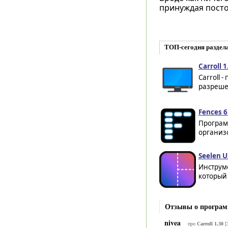
принуждая посто
ТОП-сегодня раздел
Carroll 1
Carroll 
разреше
Fences 6
Програм
организо
Seelen UI
Инструме
который 
Отзывы о программ
nivea
про
Carroll 1.30
[3