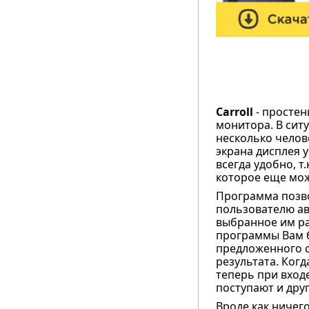
Carroll
- простен
монитора. В сит
несколько челов
экрана дисплея у
всегда удобно, т
которое еще мож
Программа позво
пользователю ав
выбранное им ра
программы Вам б
предложенного с
результата. Когд
теперь при вход
поступают и друг
Вроде как ничего