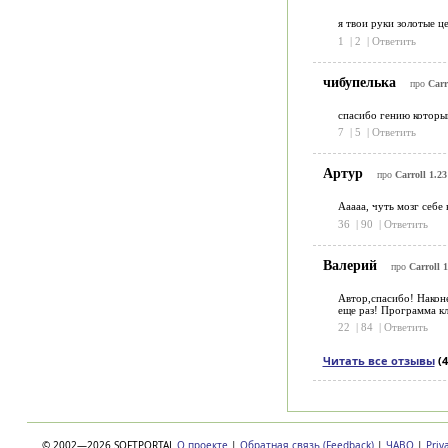
я твои руки золотые ц
1
|
2
|
Ответить
чибупелька
про
Carr
спасибо гению который
7
|
5
|
Ответить
Артур
про
Carroll 1.23
Ааааа, чуть мозг себе 
36
|
90
|
Ответить
Валерий
про
Carroll 1
Автор,спасибо! Након
еще раз! Программа кл
22
|
84
|
Ответить
Читать все отзывы
(4
© 2002—2026 SOFTPORTAL
О проекте
|
Обратная связь (Feedback)
|
ЧАВО
|
Priv