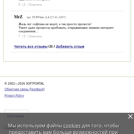
9
|
8
|
Ответить
MrZ
про
TCPView 2.4
[27-01-2007]
Жаль лог софтина не ведет, а так просто прелесть!
Умеет даже процессы прибивать, открывающии лишнии интернет
соединения...
7
|
9
|
Ответить
Читать все отзывы
(3) /
Добавить отзыв
Категории
© 2002—2026 SOFTPORTAL
Обратная связь (Feedback)
Privacy Policy
Программы
Мы используем файлы
cookies
для того, чтобы
Статьи
предоставить вам больше возможностей при