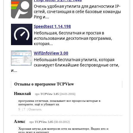
Очень удобная утилита для диагностики IP-
сетей, сочетающая в себе базовые команды
Ping и...
Speedtest 1.14.198
Небольшая, бесплатная и простая в
использовании десктопная программа,
которая...
WifiInfoView 3.00
Небольшая бесплатная утилита, которая
сканирует ближайшие беспроводные сети,
и...
Отзывы о программе TCPView
Николай
про
TCPView 3.05
[24-01-2016]
программа отличная. показывает все процессы которые в
интернете. ещё и убивает их
9
|
7
|
Ответить
Алекс
про
TCPView 3.05
[30-10-2012]
Хорошая штука для контроля сети на компьютере. Видно кто и
куда лезет в интернет.