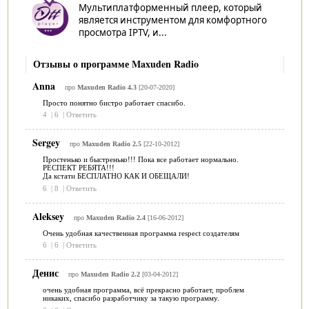
Мультиплатформенный плеер, который
является инструментом для комфортного
просмотра IPTV, и...
Отзывы о программе Maxuden Radio
Anna
про
Maxuden Radio 4.3
[20-07-2020]
Просто понятно бистро работает спасибо.
4
|
6
|
Ответить
Sergey
про
Maxuden Radio 2.5
[22-10-2012]
Простенько и быстренько!!! Пока все работает нормально.
РЕСПЕКТ РЕБЯТА!!!
Да кстати БЕСПЛАТНО КАК И ОБЕЩАЛИ!
6
|
8
|
Ответить
Aleksey
про
Maxuden Radio 2.4
[16-06-2012]
Очень удобная качественная программа respect создателям
6
|
6
|
Ответить
Денис
про
Maxuden Radio 2.2
[03-04-2012]
очень удобная программа, всё прекрасно работает, проблем
никаких, спасибо разработчику за такую программу.