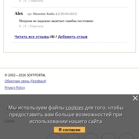
6
|
6
|
Ответить
Alex
про
Maxuden Radio 2.2
[03-04-2012]
Нихрена не надежно вылетает ошибка постоянно
6
|
9
|
Ответить
Читать все отзывы
(6) /
Добавить отзыв
Категории
© 2002—2026 SOFTPORTAL
Обратная связь (Feedback)
Privacy Policy
Мы используем файлы
cookies
для того, чтобы
Программы
предоставить вам больше возможностей при
использовании нашего сайта
Статьи