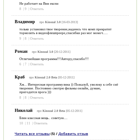
Не работает на Вин експи
8
|
9
|
Ответить
Владимир
про
Kinozal 3.0
[16-03-2013]
только установил твое творение,надеюсь что комп прекратит
тормозить в видеофлешпреере,спасибки раз мог момоч.....
9
|
8
|
Ответить
Роман
про
Kinozal 3.0
[20-12-2011]
Отличнейшая программа!!!Автору,спасибо!!!
6
|
7
|
Ответить
Краб
про
Kinozal 2.0 Beta
[05-12-2011]
Хм... Интересная программулина )) Пожалуй, уволоку к себе сиё
творение. Постоянно смотрю фильмы онлайн, думаю,
пригодится прога )))
8
|
8
|
Ответить
Николай
про
Kinozal 2.0 Beta
[05-12-2011]
Блин классная вещь.. советую....
10
|
11
|
Ответить
Читать все отзывы
(5) /
Добавить отзыв