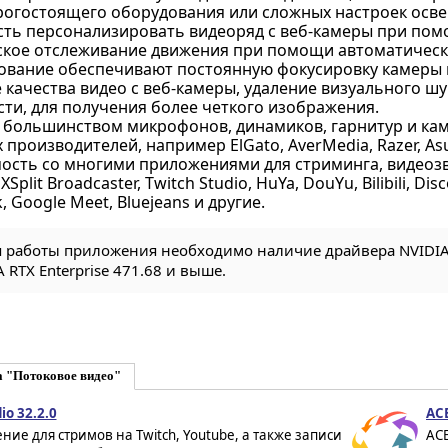
рогостоящего оборудования или сложных настроек осв
ть персонализировать видеоряд с веб-камеры при пом
кое отслеживание движения при помощи автоматическ
вание обеспечивают постоянную фокусировку камеры на 
качества видео с веб-камеры, удаление визуального шу
ти, для получения более четкого изображения.
с большинством микрофонов, динамиков, гарнитур и кам
производителей, например ElGato, AverMedia, Razer, Asus,
ость со многими приложениями для стриминга, видеозво
XSplit Broadcaster, Twitch Studio, HuYa, DouYu, Bilibili, D
, Google Meet, Bluejeans и другие.
 работы приложения необходимо наличие драйвера NVIDIA S
 RTX Enterprise 471.68 и выше.
а "Потоковое видео"
io 32.2.0
ACE
ие для стримов на Twitch, Youtube, а также записи
AC