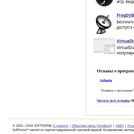
игр, виде
ProgDVB 
Бесплат
доступ к
VirtualD
Virtual
популярн
Отзывы о програм
Admin
Отзывов о программе
Читать все отзывы
(0
© 2002—2026 SOFTPORTAL
О проекте
|
Обратная связь (Feedback)
|
ЧАВО
|
Priv
SoftPortal™ является зарегистрированной торговой маркой. Копирование матер