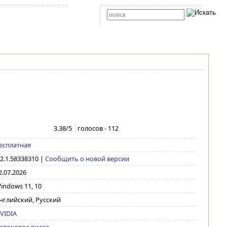
Карта сайта
RSS
Расширенный поиск
3.38
/5
голосов -
112
есплатная
.2.1.58338310
|
Сообщить о новой версии
2.07.2026
indows 11, 10
нглийский, Русский
VIDIA