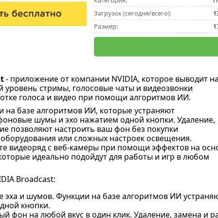
Категория:
П
Загрузок (сегодня/всего):
1
Размер:
1
t
- приложение от компании NVIDIA, которое выводит н
 уровень стримы, голосовые чаты и видеозвонки
отке голоса и видео при помощи алгоритмов ИИ.
 на базе алгоритмов ИИ, которые устраняют
оновые шумы и эхо нажатием одной кнопки. Удаление,
ие позволяют настроить ваш фон без покупки
оборудования или сложных настроек освещения.
е видеоряд с веб-камеры при помощи эффектов на осн
которые идеально подойдут для работы и игр в любом
DIA Broadcast:
е эха и шумов. Функции на базе алгоритмов ИИ устран
дной кнопки.
й фон на любой вкус в один клик. Удаление, замена и 