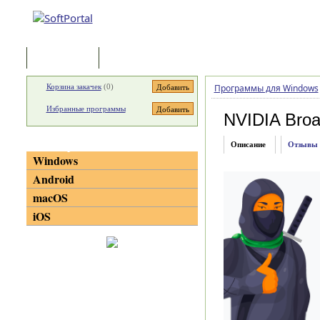
Программы
Статьи
Корзина закачек
(
0
)
Программы для Windows
Избранные программы
NVIDIA Broa
Категории
Описание
Отзывы
Windows
Android
macOS
iOS