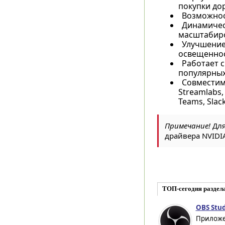
покупки до
Возможнос
Динамичес
масштабиро
Улучшение 
освещеннос
Работает 
популярных 
Совместим
Streamlabs, 
Teams, Slack
Примечание!
Для
драйвера NVIDIA
ТОП-сегодня раздел
OBS Stud
Приложен