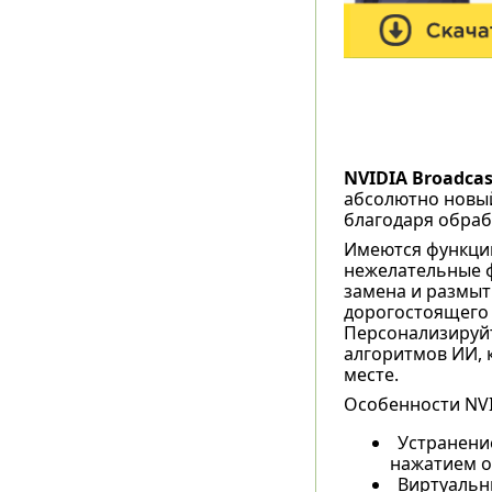
NVIDIA Broadcas
абсолютно новый
благодаря обраб
Имеются функции
нежелательные ф
замена и размыт
дорогостоящего 
Персонализируйт
алгоритмов ИИ, 
месте.
Особенности NVI
Устранени
нажатием о
Виртуальны