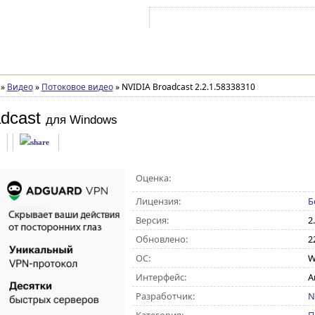
Войти на аккаунт
Зарегистрироваться
»
Видео
»
Потоковое видео
»
NVIDIA Broadcast 2.2.1.58338310
dcast
для Windows
Оценка:
Лицензия:
Б
Версия:
2
Обновлено:
2
ОС:
W
Интерфейс:
А
Разработчик:
N