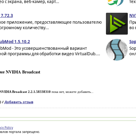
о с экрана, веб-камер, карт...
тех
7.72.3
NVI
ное приложение, предоставляющее пользователю
Пр
 огромному количеству...
во 
ubMod 1.5.10.2
Sop
DubMod - Это усовершенствованный вариант
Sop
ой программы для обработки видео VirtualDub....
он
ме NVIDIA Broadcast
NVIDIA Broadcast 2.2.1.58338310
пока нет, можете добавить...
) /
Добавить отзыв
acy Policy
иалов портала запрещено.