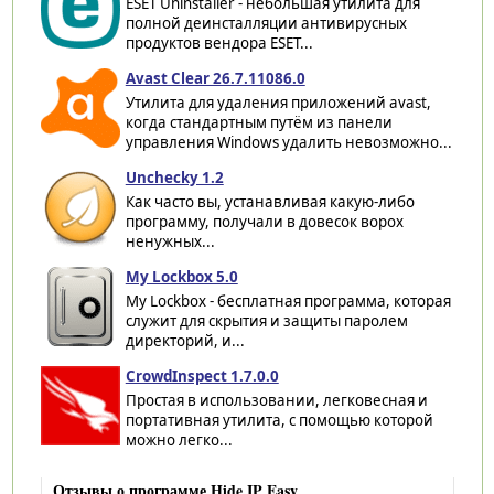
ESET Uninstaller - небольшая утилита для
полной деинсталляции антивирусных
продуктов вендора ESET...
Avast Clear 26.7.11086.0
Утилита для удаления приложений avast,
когда стандартным путём из панели
управления Windows удалить невозможно...
Unchecky 1.2
Как часто вы, устанавливая какую-либо
программу, получали в довесок ворох
ненужных...
My Lockbox 5.0
My Lockbox - бесплатная программа, которая
служит для скрытия и защиты паролем
директорий, и...
CrowdInspect 1.7.0.0
Простая в использовании, легковесная и
портативная утилита, с помощью которой
можно легко...
Отзывы о программе Hide IP Easy