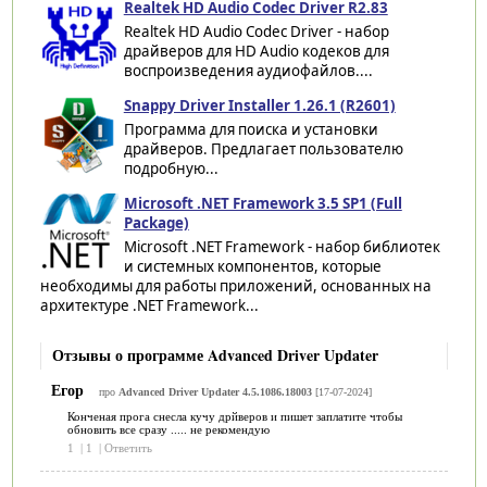
Realtek HD Audio Codec Driver R2.83
Realtek HD Audio Codec Driver - набор
драйверов для HD Audio кодеков для
воспроизведения аудиофайлов....
Snappy Driver Installer 1.26.1 (R2601)
Программа для поиска и установки
драйверов. Предлагает пользователю
подробную...
Microsoft .NET Framework 3.5 SP1 (Full
Package)
Microsoft .NET Framework - набор библиотек
и системных компонентов, которые
необходимы для работы приложений, основанных на
архитектуре .NET Framework...
Отзывы о программе Advanced Driver Updater
Егор
про
Advanced Driver Updater 4.5.1086.18003
[17-07-2024]
Конченая прога снесла кучу дрйверов и пишет заплатите чтобы
обновить все сразу ..... не рекомендую
1
|
1
|
Ответить