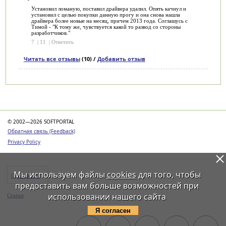
Установил ломаную, поставил драйвера удалил. Опять качнул и
установил с целью покупки данную прогу и она снова нашла
драйвера более новые на месяц, причем 2013 года. Соглашусь с
Тимой - "К тому же, чувствуется какой то развод со стороны
разработчиков."
7
|
11
|
Ответить
Читать все отзывы
(10) /
Добавить отзыв
Категории
© 2002—2026 SOFTPORTAL
Обратная связь (Feedback)
Privacy Policy
Мы используем файлы
cookies
для того, чтобы
Программы
предоставить вам больше возможностей при
использовании нашего сайта
Статьи