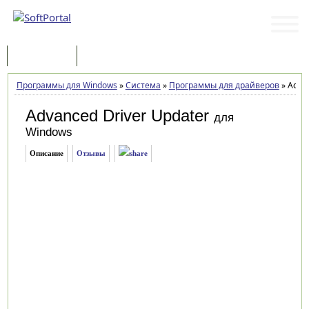
Программы
Статьи
Программы для Windows
»
Система
»
Программы для драйверов
»
Advan
Advanced Driver Updater
для
Windows
Описание
Отзывы