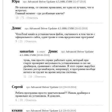
Юра
про
Advanced Driver Updater 4.5.1086.17498
[15-07-2018]
Не плохая вещь, со своими приколами, но одна из лучших, что я
встречал.
Главный момент - где долбанные ключи?
18
|
75
|
Ответить
Денис
про
Advanced Driver Updater 4.5.1086.17498
[20-02-2018]
VirusTotal нашёл в установочном файле, скачанного в том числе с
официального сайта, один троян и семь вредоносных программ!
9
|
21
|
Ответить
samarian
Денис
в ответ
про
Advanced Driver Updater
4.5.1086.17498
[08-06-2018]
чушь, там просто сервис работает один, который при
старте проверяет актуальность установленных в сис-ме
драйверов, сравнивая с облачными. Я этот сервис вырубил
(можно регорганайзером, например), и программа вообще
ничего не грузит во время запуска системы.
11
|
10
|
Ответить
Сергей
про
Advanced Driver Updater 2.1
[24-10-2014]
Ребята программа просто замечательная!!! Нашла драйвера и
правильно их установила. Я доволен.
6
|
18
|
Ответить
кукиш
про
Advanced Driver Updater 2.1
[28-03-2014]