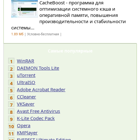
CacheBoost - программа для
оптимизации системного кэша и
оперативной памяти, повышения
производительности и стабильности
системы...
1.89 Мб
| Условно-бесплатная |
Самые популярные
WinRAR
1
DAEMON Tools Lite
2
uTorrent
3
UltraISO
4
Adobe Acrobat Reader
5
CCleaner
6
VKSaver
7
Avast Free Antivirus
8
K-Lite Codec Pack
9
Opera
10
KMPlayer
11
EVEREST Ultimate Edition