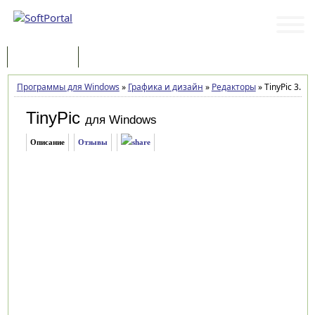
Программы
Статьи
Программы для Windows
»
Графика и дизайн
»
Редакторы
»
TinyPic 3.18
TinyPic
для Windows
Описание
Отзывы