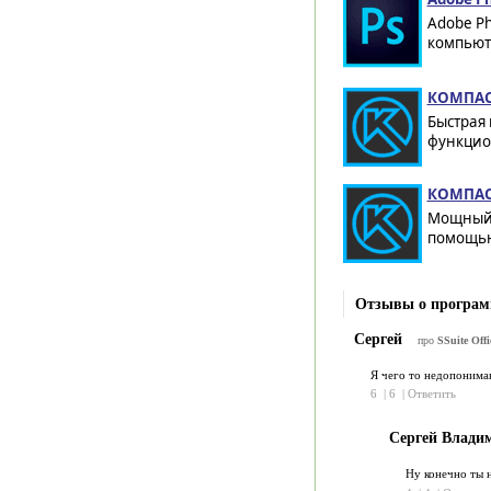
Adobe Ph
компьюте
КОМПАС-
Быстрая 
функцио
КОМПАС-
Мощный 
помощью
Отзывы о программе
Сергей
про
SSuite Offi
Я чего то недопонимаю
6
|
6
|
Ответить
Сергей Влади
Ну конечно ты н