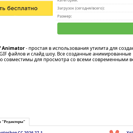
Категории:
Загрузок (сегодня/всего):
Размер:
if Animator
- простая в использования утилита для созда
IF файлов и слайд шоу. Все созданные анимированные
 совместимы для просмотра со всеми современными в
а "Редакторы"
otoshop CC 2026 27.1
XnV