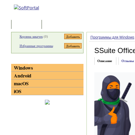
Программы
Статьи
Корзина закачек
(
0
)
Программы для Windows
Избранные программы
SSuite Offic
Категории
Описание
Отзывы
Windows
Android
macOS
iOS