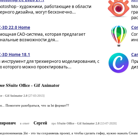
otoshop - художники, работающие в области
Мо
рного дизайна, могут бесконечно...
гр
ра
3D 22.0 Home
Cor
мощная CAD-система, которая предлагает
Cor
нальные возможности для...
инс
3D Home 18.1
Can
инструмент для трехмерного моделирования, с
Пр
 которого можно проектировать...
диз
 SSuite Office - Gif Animator
ce - Gif Animator 2.0
[27-03-2013]
... Помогите разобраться, что за lst формат??
мирович
Сергей
в ответ
про
SSuite Office - Gif Animator 2.8
[13-07-2020]
едопонимаешь )lst - это ты сохраняешь проект, а чтобы сделать гифку, нужно нажать Create, 