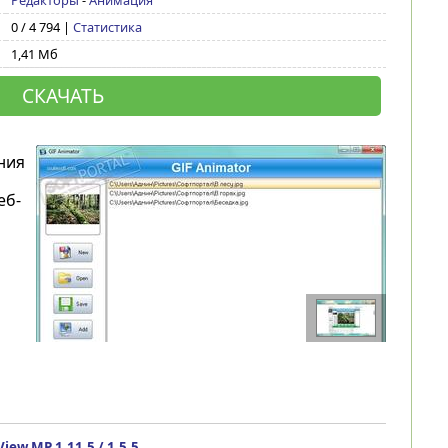
Редакторы
-
Анимация
0 / 4 794 |
Статистика
1,41 Мб
СКАЧАТЬ
ния
еб-
iew MP 1.11.5 / 1.5.5