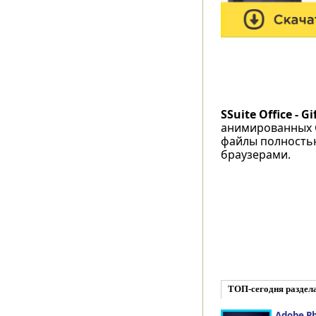
SSuite Office - G
анимированных G
файлы полностью
браузерами.
ТОП-сегодня раздел
Adobe Ph