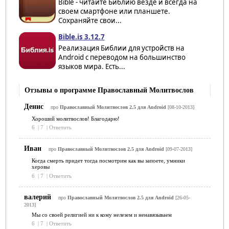
Bible - читайте Библию везде и всегда на
своем смартфоне или планшете.
Сохраняйте свои...
Bible.is 3.12.7
Реализация Библии для устройств на
Android с переводом на большинство
языков мира. Есть...
Отзывы о программе Православный Молитвослов
Денис
про
Православный Молитвослов 2.5 для Android
[08-10-2013]
Хороший молитвослов! Благодарю!
6
|
7
|
Ответить
Иван
про
Православный Молитвослов 2.5 для Android
[09-07-2013]
Когда смерть придет тогда посмотрим как вы запоете, умники
херовы
6
|
7
|
Ответить
валерий
про
Православный Молитвослов 2.5 для Android
[26-05-
2013]
Мы со своей религией ни к кому нелезем и ненавязываем
6
|
7
|
Ответить