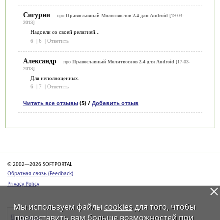
Сигурни
про
Православный Молитвослов 2.4 для Android
[19-03-
2013]
Надоели со своей религией...
6
|
6
|
Ответить
Александр
про
Православный Молитвослов 2.4 для Android
[17-03-
2013]
Для неполноценных.
6
|
7
|
Ответить
Читать все отзывы
(5) /
Добавить отзыв
Категории
© 2002—2026 SOFTPORTAL
Обратная связь (Feedback)
Privacy Policy
Мы используем файлы
cookies
для того, чтобы
предоставить вам больше возможностей при
Программы