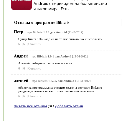
Android с переводом на большинство
языков мира. Есть...
Отзывы о программе Bible.is
Петр
про
Bible.is 1.9.1 для Android
[21-12-2014]
Супер Книга! Но надо её не только читать, но и исполнять.
6
|
6
|
Ответить
Андрей
про
Bible.is 1.9.1 для Android
[13-04-2012]
Алексей разберись с поиском все есть
6
|
6
|
Ответить
алексей
про
Bible.is 1.8.7.5 для Android
[31-03-2012]
оболочка программы на русском языке, а вот саму Библию
увидеть/услышать можно только на английчком языке.
6
|
6
|
Ответить
Читать все отзывы
(3) /
Добавить отзыв
Категории