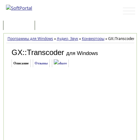
Программы
Статьи
Программы для Windows
»
Аудио, Звук
»
Конверторы
»
GX::Transcoder 8.9
GX::Transcoder
для Windows
Описание
Отзывы