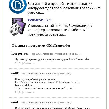
Бесплатный и простой в использовании
инструмент для преобразования различных
файлов,...
XviD4PSP 8.2.9
Универсальный пакетный аудио/видео
конвертер, позволяющий работать
практически со всеми...
Отзывы о программе GX::Transcoder
Igorgortver
про
GX::Transcoder 5.0 beta 10.8
[13-04-2011]
Лучшая программа для перекодировки аудио Audio Transcoder
7
|
7
|
Ответить
ooiiff
про
GX::Transcoder 5.0 beta 10.8
[20-02-2011]
Кстати, попробовал уже и скачать
http://www.softportal.com/software-4442-microsoft-net-
framework.html
То же самое: "ошибка при инициализации", и всё...
6
|
6
|
Ответить
ooiiff
про
GX::Transcoder 5.0 beta 10.8
[20-02-2011]
В Windows XP - программа не открывается! Может быть, она -