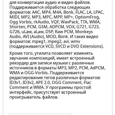
для конвертации аудио и видео файлов.
Поддерживается обработка следующих
форматов: AAC, MP4, M4A, Bonk, FLAC, LA, LPAC,
MIDI, MP2, MP3, MPC, MPP, MP+, OptiomFrog,
Ogg Vorbis, rkAudio, VQF, WavPack, TTA, WMA,
Shorten, PCM, GSM, ADPCM, VOX, G721, G723,
G726, uLaw, aLaw, DSP, Raw PCM, Monkeys
Audio, AVI (Audio), MOD, Bonk. И таких видео
форматов: mpeg1, mpeg2, avi, wmv
(поддерживается VCD, SVCD и DVD Extensions).
Кроме того, утилита позволяет изменять
звучание композиций, имеет встроенный
рекордер для записи музыки с различных
источников в форматы MP3, MP2, PCM, AdPCM,
WMA и OGG-Vorbis. Поддерживается
редактирование тегов различных форматов:
ID3v1, ID3v2, APE 2.0, OGG Comment, Flac
Comment и WMA. У программы простой
интерфейс, присутствует встроенный
проигрыватель файлов.