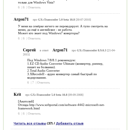
только для Windows Vista?
6
|
6
|
Ответить
Argon71
про
GX::Transcoder 5.0 beta 10.8
[30-07-2010]
У меня на семёрке ничего не перекодирует. А тупо смотреть на
меню, да ещё и английское - не работа.
Может кто знает под Windows7 коверторы?
6
|
6
|
Ответить
Сергей
Argon71
в ответ
про
GX::Transcoder 8.9.0.3
[21-04-
2015]
Под Windows 7/8/8.1 рекомендую:
1.EZ CD Audio Converter Ultimate (конвертер, риппер,
пишет на болванки).
2.Total Audio Converter
3.XRecodeII - аудио конвертер самый быстрый по
кодированию.
6
|
7
|
Ответить
Krit
про
GX::Transcoder 5.0 beta 10.8
[09-09-2008]
[Анатолий]
Отсюда http://www.softportal.com/software-4442-microsoft-net-
framework.html
6
|
6
|
Ответить
Читать все отзывы
(37) /
Добавить отзыв