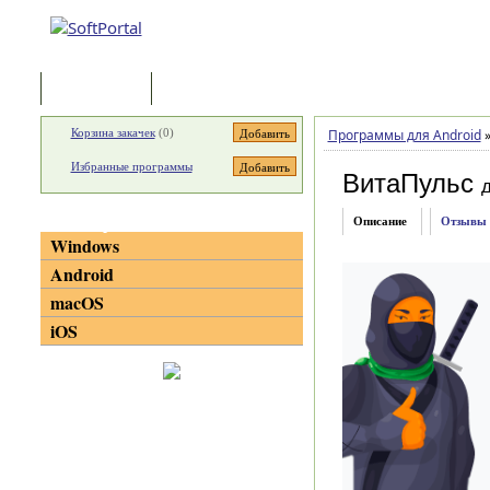
Программы
Статьи
Корзина закачек
(
0
)
Программы для Android
Избранные программы
ВитаПульс
д
Категории
Описание
Отзывы
Windows
Android
macOS
iOS