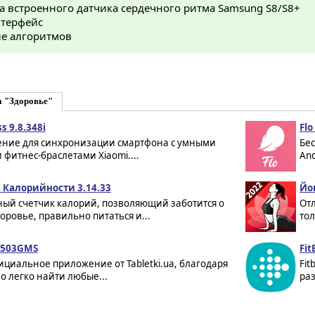
а встроенного датчика сердечного ритма Samsung S8/S8+
терфейс
е алгоритмов
а "Здоровье"
s 9.8.348i
Fl
ние для синхронизации смартфона с умными
Бе
 фитнес-браслетами Xiaomi....
And
 Калорийности 3.14.33
Йог
ый счетчик калорий, позволяющий заботится о
От
оровье, правильно питаться и...
тол
1.503GMS
Fit
циальное приложение от Tabletki.ua, благодаря
Fit
о легко найти любые...
раз