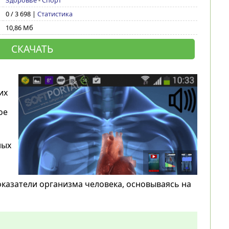
Здоровье
-
Спорт
0 / 3 698 |
Статистика
10,86 Мб
СКАЧАТЬ
их
ое
ных
казатели организма человека, основываясь на