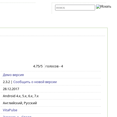
Карта сайта
RSS
Расширенный поиск
4.75
/5
голосов -
4
Демо версия
2.3.2
|
Сообщить о новой версии
28.12.2017
Android 4.x, 5.x, 6.x, 7.x
Английский, Русский
VitaPulse