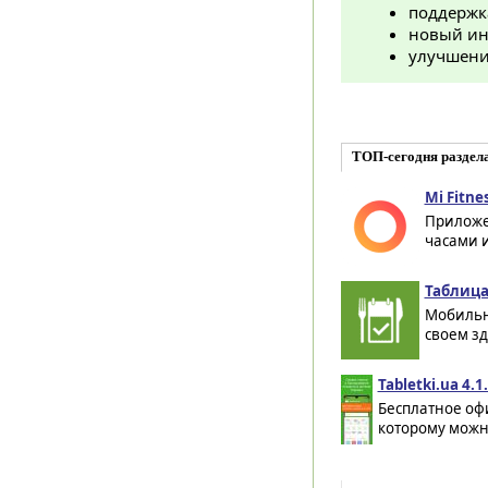
поддержк
новый ин
улучшени
ТОП-сегодня раздел
Mi Fitnes
Приложе
часами и
Таблица
Мобильн
своем зд
Tabletki.ua 4.
Бесплатное офи
которому можн