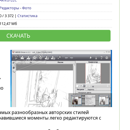
AKVIS LLC
Редакторы
-
Фото
0 / 3 372 |
Статистика
112,47 Мб
СКАЧАТЬ
,
но
амых разнообразных авторских стилей
равившиеся моменты легко редактируются с