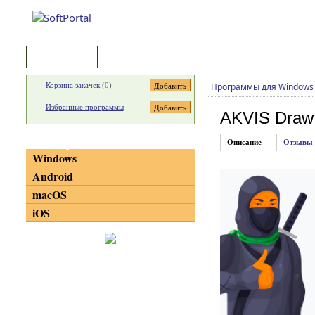
Программы
Статьи
Корзина закачек
(
0
)
Программы для Windows
Избранные программы
AKVIS Draw
Категории
Описание
Отзывы
Windows
Android
macOS
iOS