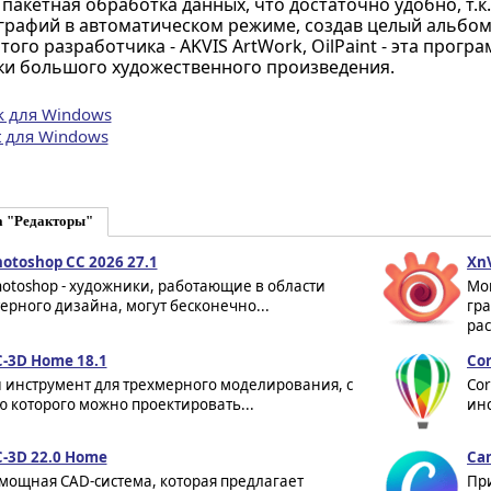
пакетная обработка данных, что достаточно удобно, т.
рафий в автоматическом режиме, создав целый альбом 
ого разработчика - AKVIS ArtWork, OilPaint - эта прогр
ки большого художественного произведения.
k для Windows
t для Windows
а "Редакторы"
otoshop CC 2026 27.1
XnV
otoshop - художники, работающие в области
Мо
рного дизайна, могут бесконечно...
гр
ра
3D Home 18.1
Cor
инструмент для трехмерного моделирования, с
Cor
 которого можно проектировать...
инс
3D 22.0 Home
Can
мощная CAD-система, которая предлагает
Пр