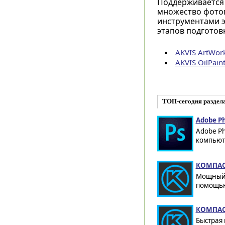
Поддерживается 
множество фотог
инструментами эт
этапов подготов
AKVIS ArtWor
AKVIS OilPain
ТОП-сегодня раздел
Adobe Ph
Adobe Ph
компьюте
КОМПАС-
Мощный 
помощью
КОМПАС-
Быстрая 