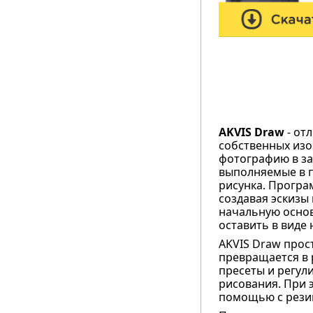
AKVIS Draw
- от
собственных изо
фотографию в за
выполняемые в п
рисунка. Програ
создавая эскизы
начальную основ
оставить в виде
AKVIS Draw прос
превращается в 
пресеты и регул
рисования. При 
помощью с резин