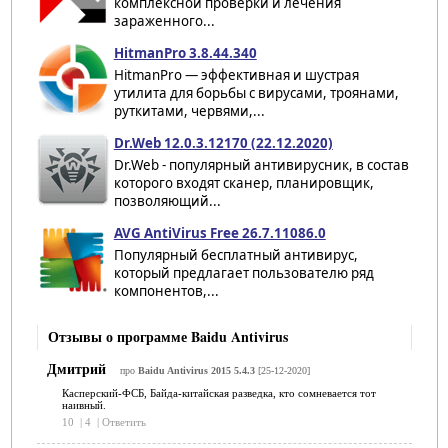
комплексной проверки и лечения
зараженного...
HitmanPro 3.8.44.340
HitmanPro — эффективная и шустрая
утилита для борьбы с вирусами, троянами,
руткитами, червями,...
Dr.Web 12.0.3.12170 (22.12.2020)
Dr.Web - популярный антивирусник, в состав
которого входят сканер, планировщик,
позволяющий...
AVG AntiVirus Free 26.7.11086.0
Популярный бесплатный антивирус,
который предлагает пользователю ряд
компонентов,...
Отзывы о программе Baidu Antivirus
Дмитрий
про
Baidu Antivirus 2015 5.4.3
[25-12-2020]
Касперский-ФСБ, Байда-китайская разведка, кто сомневается тот
наивный.
10
|
4
|
Ответить