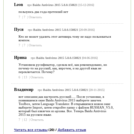
Leon
про
Baidu Antivirus 2015 5.8.0.150821
[15-12-2016]
пользуюсь два года-претензий нет
7
|
7
|
Ответить
Пуся
про
Baidu Antivirus 2015 5.8.0.150821
[20-09-2016]
Кто не может удалить этот антивирь тому не надо пользоваться
компом.
7
|
7
|
Ответить
Ирина
про
Baidu Antivirus 2015 5.8.0.150821
[04-06-2016]
Установила русификатор, сделала всё, как рекомендовано, но
почему-то на русский, как, впрочем, и на другой язык не
переключается. Почему?
6
|
13
|
Ответить
Владимир
про
Baidu Antivirus 2015 5.8.0.150821
[20-11-2015]
вот описание,как настроить русский..... После установки, в
появившемся окне Baidu Antivirus 2015 выберете заначек
Toolbox, затем Language Translator. В открывшемся новом окне
выберете Import, затем откройте папку с файлом RUSSIAN_V5.0,
который был извлечен из архива. Все. Теперь Baidu Antivirus
2015 на русском языке.
7
|
12
|
Ответить
Читать все отзывы
(20) /
Добавить отзыв