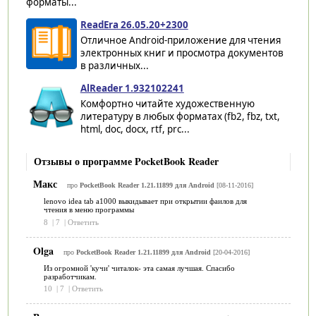
форматы...
ReadEra 26.05.20+2300
Отличное Android-приложение для чтения
электронных книг и просмотра документов
в различных...
AlReader 1.932102241
Комфортно читайте художественную
литературу в любых форматах (fb2, fbz, txt,
html, doc, docx, rtf, prc...
Отзывы о программе PocketBook Reader
Макс
про
PocketBook Reader 1.21.11899 для Android
[08-11-2016]
lenovo idea tab a1000 выкидывает при открытии фаилов для
чтения в меню программы
8
|
7
|
Ответить
Olga
про
PocketBook Reader 1.21.11899 для Android
[20-04-2016]
Из огромной 'кучи' читалок- эта самая лучшая. Спасибо
разработчикам.
10
|
7
|
Ответить