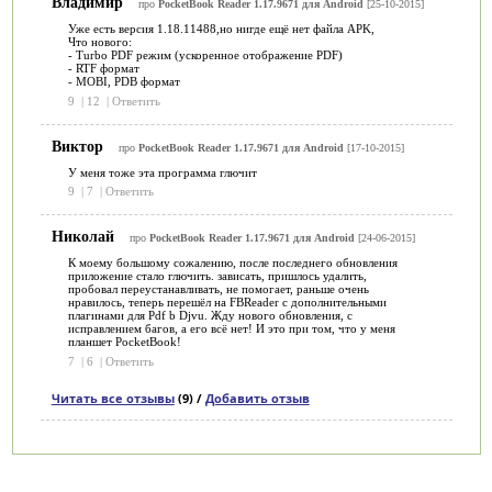
Владимир
про
PocketBook Reader 1.17.9671 для Android
[25-10-2015]
Уже есть версия 1.18.11488,но нигде ещё нет файла APK,
Что нового:
- Turbo PDF режим (ускоренное отображение PDF)
- RTF формат
- MOBI, PDB формат
9
|
12
|
Ответить
Виктор
про
PocketBook Reader 1.17.9671 для Android
[17-10-2015]
У меня тоже эта программа глючит
9
|
7
|
Ответить
Николай
про
PocketBook Reader 1.17.9671 для Android
[24-06-2015]
К моему большому сожалению, после последнего обновления
приложение стало глючить. зависать, пришлось удалить,
пробовал переустанавливать, не помогает, раньше очень
нравилось, теперь перешёл на FBReader с дополнительными
плагинами для Pdf b Djvu. Жду нового обновления, с
исправлением багов, а его всё нет! И это при том, что у меня
планшет PocketBook!
7
|
6
|
Ответить
Читать все отзывы
(9) /
Добавить отзыв
Категории