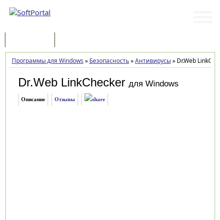
Программы
Статьи
Программы для Windows
»
Безопасность
»
Антивирусы
»
Dr.Web LinkChec
Dr.Web LinkChecker
для Windows
Описание
Отзывы