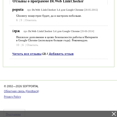
Отзывы о программе Dr.Web LinkChecker
poputa
про
Dr.Web LinkChecker 3.4 для Google Chrome
[28-05-2015]
Ghostery пошустрее будет, да и настроек побольше.
6
|
9
|
Ответить
(ерж
про
Dr.Web LinkChecker 3.4 для Google Chrome
[20-06-2014]
Неплохое дополнение в целях безопасности работы в Интернете
в Google Chrome (использую больше года). Рекомендую.
10
|
6
|
Ответить
Читать все отзывы
(2) /
Добавить отзыв
Категории
© 2002—2026 SOFTPORTAL
Обратная связь (Feedback)
Privacy Policy
Программы